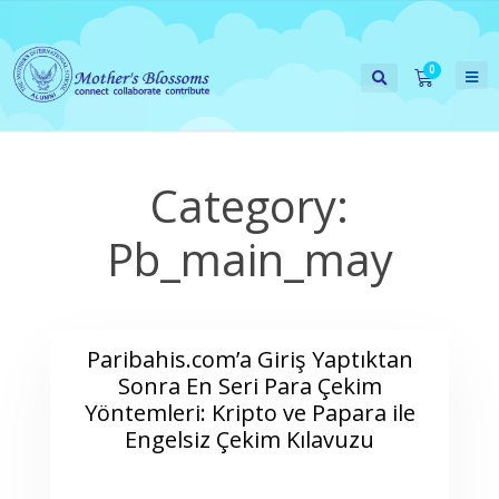
Category:
Pb_main_may
Paribahis.com’a Giriş Yaptıktan
Sonra En Seri Para Çekim
Yöntemleri: Kripto ve Papara ile
Engelsiz Çekim Kılavuzu