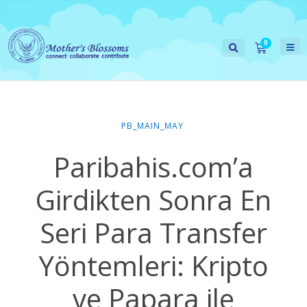
PB_MAIN_MAY
Paribahis.com’a
Girdikten Sonra En
Seri Para Transfer
Yöntemleri: Kripto
ve Papara ile