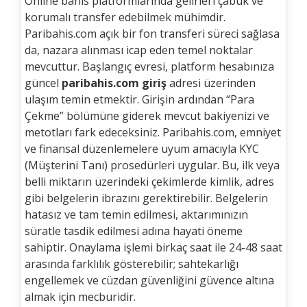
Online bahis platformlarında gelirleri çabuk ve
korumalı transfer edebilmek mühimdir.
Paribahis.com açık bir fon transferi süreci sağlasa
da, nazara alınması icap eden temel noktalar
mevcuttur. Başlangıç evresi, platform hesabınıza
güncel
paribahis.com giriş
adresi üzerinden
ulaşım temin etmektir. Girişin ardından “Para
Çekme” bölümüne giderek mevcut bakiyenizi ve
metotları fark edeceksiniz. Paribahis.com, emniyet
ve finansal düzenlemelere uyum amacıyla KYC
(Müşterini Tanı) prosedürleri uygular. Bu, ilk veya
belli miktarın üzerindeki çekimlerde kimlik, adres
gibi belgelerin ibrazını gerektirebilir. Belgelerin
hatasız ve tam temin edilmesi, aktarımınızın
süratle tasdik edilmesi adına hayati öneme
sahiptir. Onaylama işlemi birkaç saat ile 24-48 saat
arasında farklılık gösterebilir; sahtekarlığı
engellemek ve cüzdan güvenliğini güvence altına
almak için mecburidir.