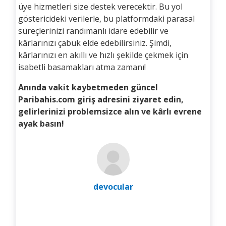
üye hizmetleri size destek verecektir. Bu yol
göstericideki verilerle, bu platformdaki parasal
süreçlerinizi randımanlı idare edebilir ve
kârlarınızı çabuk elde edebilirsiniz. Şimdi,
kârlarınızı en akıllı ve hızlı şekilde çekmek için
isabetli basamakları atma zamanı!
Anında vakit kaybetmeden güncel
Paribahis.com giriş adresini ziyaret edin,
gelirlerinizi problemsizce alın ve kârlı evrene
ayak basın!
devocular