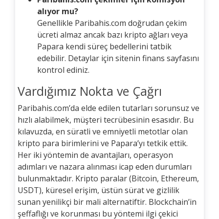
alıyor mu?
Genellikle Paribahis.com doğrudan çekim
ücreti almaz ancak bazı kripto ağları veya
Papara kendi süreç bedellerini tatbik
edebilir. Detaylar için sitenin finans sayfasını
kontrol ediniz.
Vardığımız Nokta ve Çağrı
Paribahis.com’da elde edilen tutarları sorunsuz ve
hızlı alabilmek, müşteri tecrübesinin esasıdır. Bu
kılavuzda, en süratli ve emniyetli metotlar olan
kripto para birimlerini ve Papara’yı tetkik ettik.
Her iki yöntemin de avantajları, operasyon
adımları ve nazara alınması icap eden durumları
bulunmaktadır. Kripto paralar (Bitcoin, Ethereum,
USDT), küresel erişim, üstün sürat ve gizlilik
sunan yenilikçi bir mali alternatiftir. Blockchain’in
şeffaflığı ve korunması bu yöntemi ilgi çekici