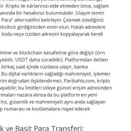
dir. Kripto ile kârlarınızı elde etmeden önce, sağlam
danında bir hesabınız bulunmalıdır. Ulaşım temin
ra” alternatifini belirleyin. Çekmek istediğiniz
si eksiksiz girdiğinizden emin olun. Hatalı adreslere
R kodu veya cüzdan adresini kopyalayarak kendi
irimine ve blockchain kesafetine göre değişir (örn.
bilir, USDT daha süratlidir). Platformdan iletilen
e birkaç saat içinde cüzdana ulaşır, banka
 Bu dijital varlıkların sağladığı mahremiyet, işlemler
erini doğrudan ilişkilendirmez. Paribahis.com, kripto
ayabilir; bu limitleri siteye güncel erişim adresinden
nmaları nazara alınsa da bu platform en yeni
m, hız, güvenlik ve mahremiyeti aynı anda sağlayan
ap numarası ve kısıtlamalara riayet ederek
k ve Basit Para Transferi: