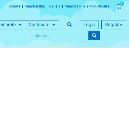
Donate
Membership
Gallery
Memorabilia
MIS Website
laborate
Contribute
Login
Register