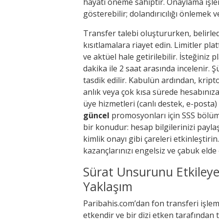
hayati öneme sahiptir. Onaylama işlemi
gösterebilir; dolandırıcılığı önlemek
Transfer talebi oluştururken, belir
kısıtlamalara riayet edin. Limitler pl
ve aktüel hale getirilebilir. İsteğini
dakika ile 2 saat arasında incelenir
tasdik edilir. Kabulün ardından, kript
anlık veya çok kısa sürede hesabınıza
üye hizmetleri (canlı destek, e-posta
güncel
promosyonları için SSS bölümü
bir konudur: hesap bilgilerinizi payla
kimlik onayı gibi çareleri etkinleştir
kazançlarınızı engelsiz ve çabuk elde e
Sürat Unsurunu Etkileye
Yaklaşım
Paribahis.com’dan fon transferi işlem
etkendir ve bir dizi etken tarafından t