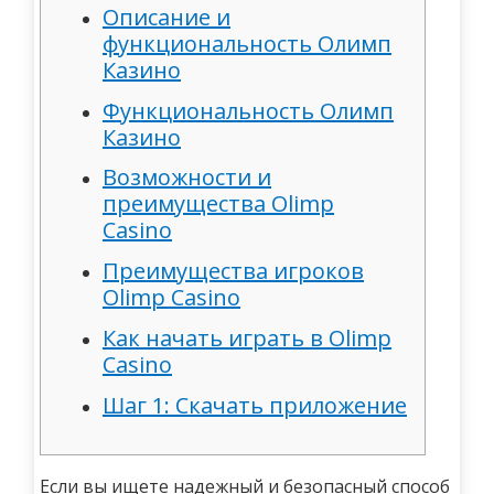
Описание и
функциональность Олимп
Казино
Функциональность Олимп
Казино
Возможности и
преимущества Olimp
Casino
Преимущества игроков
Olimp Casino
Как начать играть в Olimp
Casino
Шаг 1: Скачать приложение
Если вы ищете надежный и безопасный способ