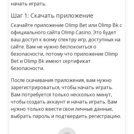
начать играть.
Шаг 1: Скачать приложение
Скачайте приложение Olimp Bet или Olimp Bk с
официального сайта Olimp Casino. Это будет
ваш доступ к всему спектру игр, доступных на
сайте. Вам не нужно беспокоиться о
безопасности, потому что приложение Olimp
Bet и Olimp Bk имеют сертификат
безопасности.
После скачивания приложения, вам нужно
зарегистрироваться, чтобы начать играть.
Вам потребуется только несколько минут,
чтобы создать аккаунт и начать играть. Вам
нужно только ввести свои личные данные,
выбрать пароль и подтвердить регистрацию.