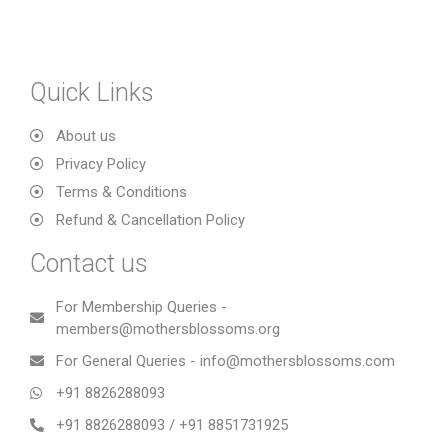
Quick Links
About us
Privacy Policy
Terms & Conditions
Refund & Cancellation Policy
Contact us
For Membership Queries -
members@mothersblossoms.org
For General Queries - info@mothersblossoms.com
+91 8826288093
+91 8826288093 / +91 8851731925