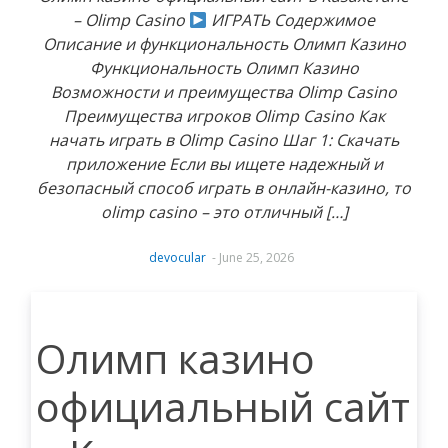
– Olimp Casino
ИГРАТЬ Содержимое
Описание и функциональность Олимп Казино
Функциональность Олимп Казино
Возможности и преимущества Olimp Casino
Преимущества игроков Olimp Casino Как
начать играть в Olimp Casino Шаг 1: Скачать
приложение Если вы ищете надежный и
безопасный способ играть в онлайн-казино, то
olimp casino – это отличный […]
devocular
-
June 25, 2026
Олимп казино
официальный сайт