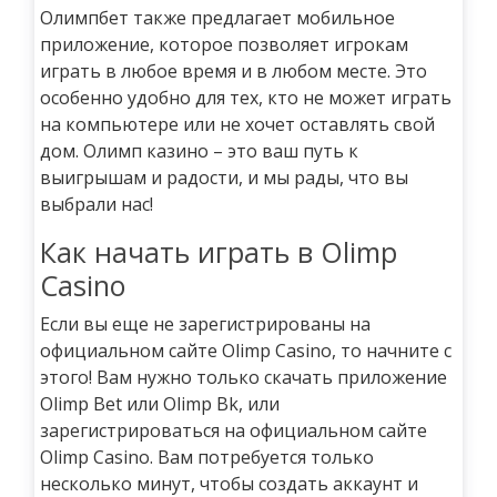
Олимпбет также предлагает мобильное
приложение, которое позволяет игрокам
играть в любое время и в любом месте. Это
особенно удобно для тех, кто не может играть
на компьютере или не хочет оставлять свой
дом. Олимп казино – это ваш путь к
выигрышам и радости, и мы рады, что вы
выбрали нас!
Как начать играть в Olimp
Casino
Если вы еще не зарегистрированы на
официальном сайте Olimp Casino, то начните с
этого! Вам нужно только скачать приложение
Olimp Bet или Olimp Bk, или
зарегистрироваться на официальном сайте
Olimp Casino. Вам потребуется только
несколько минут, чтобы создать аккаунт и