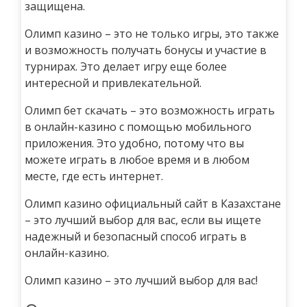
защищена.
Олимп казино – это не только игры, это также
и возможность получать бонусы и участие в
турнирах. Это делает игру еще более
интересной и привлекательной.
Олимп бет скачать – это возможность играть
в онлайн-казино с помощью мобильного
приложения. Это удобно, потому что вы
можете играть в любое время и в любом
месте, где есть интернет.
Олимп казино официальный сайт в Казахстане
– это лучший выбор для вас, если вы ищете
надежный и безопасный способ играть в
онлайн-казино.
Олимп казино – это лучший выбор для вас!