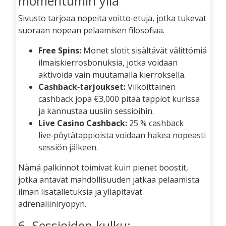
momentumin yllä
Sivusto tarjoaa nopeita voitto‑etuja, jotka tukevat
suoraan nopean pelaamisen filosofiaa.
Free Spins:
Monet slotit sisältävät välittömiä
ilmaiskierrosbonuksia, jotka voidaan
aktivoida vain muutamalla kierroksella.
Cashback‑tarjoukset:
Viikoittainen
cashback jopa €3,000 pitää tappiot kurissa
ja kannustaa uusiin sessioihin.
Live Casino Cashback:
25 % cashback
live‑pöytätappioista voidaan hakea nopeasti
sessiön jälkeen.
Nämä palkinnot toimivat kuin pienet boostit,
jotka antavat mahdollisuuden jatkaa pelaamista
ilman lisätalletuksia ja ylläpitävät
adrenaliiniryöpyn.
6. Sessioiden kulku: