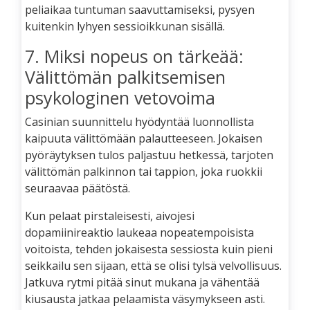
peliaikaa tuntuman saavuttamiseksi, pysyen
kuitenkin lyhyen sessioikkunan sisällä.
7. Miksi nopeus on tärkeää:
Välittömän palkitsemisen
psykologinen vetovoima
Casinian suunnittelu hyödyntää luonnollista
kaipuuta välittömään palautteeseen. Jokaisen
pyöräytyksen tulos paljastuu hetkessä, tarjoten
välittömän palkinnon tai tappion, joka ruokkii
seuraavaa päätöstä.
Kun pelaat pirstaleisesti, aivojesi
dopamiinireaktio laukeaa nopeatempoisista
voitoista, tehden jokaisesta sessiosta kuin pieni
seikkailu sen sijaan, että se olisi tylsä velvollisuus.
Jatkuva rytmi pitää sinut mukana ja vähentää
kiusausta jatkaa pelaamista väsymykseen asti.