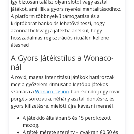
így biztosan találsz olyan slotot vagy asztali
játékot, ami illik a gyors nyerési mentalitásodhoz.
A platform többnyelvű támogatása és a
kriptóbarát bankolás lehetővé teszi, hogy
azonnal belevágj a játékba anélkül, hogy
hosszadalmas regisztrációs rituálén kellene
átesned.
A Gyors Játékstílus a Wonaco-
nál
A rövid, magas intenzitású játékok határozzák
meg a győzelem ritmusát a legtöbb játékos
számára a
Wonaco casino
-ban. Gondolj egy rövid
pörgés-sorozatra, néhány asztali döntésre, és
gyors kifizetésre, mielőtt újra kávézni mennél.
A játékidő általában 5 és 15 perc között
mozog.
A tétek mérete szerény – gyakran €0,50 és