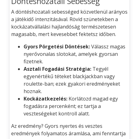
Döntéshozatali Sebesség
A döntéshozatali sebességed közvetlenül arányos
a játékidő intenzitásával. Rövid szünetekben a
kockázatvállalási hajlandóság természetesen
magasabb, mert kevesebbet fektetsz időben.
Gyors Pörgetési Döntések:
Válassz magas
nyerővonalas slotokat, amelyek gyorsan
fizetnek.
Asztali Fogadási Stratégia:
Tegyél
egyenértékű téteket blackjackban vagy
roulette-ban; ezek gyakori eredményeket
hoznak.
Kockázatkezelés:
Korlátozd magad egy
fogadásra percenként; ez tartja a
veszteségeket kontroll alatt.
Az eredmény? Gyors nyertes és vesztes
eredmények folyamatos áramlása, ami fenntartja