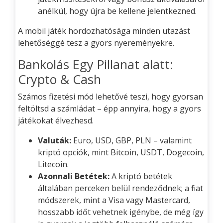
anélkül, hogy újra be kellene jelentkezned.
A mobil játék hordozhatósága minden utazást
lehetőséggé tesz a gyors nyereményekre.
Bankolás Egy Pillanat alatt:
Crypto & Cash
Számos fizetési mód lehetővé teszi, hogy gyorsan
feltöltsd a számládat – épp annyira, hogy a gyors
játékokat élvezhesd.
Valuták:
Euro, USD, GBP, PLN – valamint
kriptó opciók, mint Bitcoin, USDT, Dogecoin,
Litecoin.
Azonnali Betétek:
A kriptó betétek
általában perceken belül rendeződnek; a fiat
módszerek, mint a Visa vagy Mastercard,
hosszabb időt vehetnek igénybe, de még így