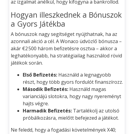
az izgalmat anélkül, hogy kifogyna a bankrollod.
Hogyan illeszkednek a Bónuszok
a Gyors Játékba
A bónuszok nagy segítséget nyújthatnak, ha az
azonnali akció a cél. A Wonaco üdvözlő bónusza –
akár €2 500 három befizetésre osztva – akkor a
leghatékonyabb, ha stratégiailag használod rövid
játékok során.
Első Befizetés:
Használd a legnagyobb
részt, hogy több gyors fordulót finanszírozz.
Második Befizetés:
Használd magas
varianciájú slotokra, hogy nagy nyereményt
hajts végre.
Harmadik Befizetés:
Tartalékolj az utolsó
próbálkozásra, mielőtt befejezed a játékot.
Ne feledd, hogy a fogadási követelmények X40;