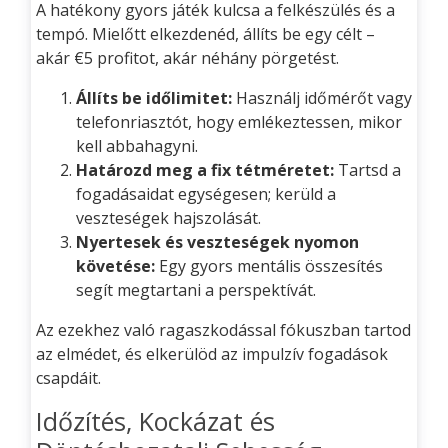
A hatékony gyors játék kulcsa a felkészülés és a
tempó. Mielőtt elkezdenéd, állíts be egy célt –
akár €5 profitot, akár néhány pörgetést.
Állíts be időlimitet:
Használj időmérőt vagy
telefonriasztót, hogy emlékeztessen, mikor
kell abbahagyni.
Határozd meg a fix tétméretet:
Tartsd a
fogadásaidat egységesen; kerüld a
veszteségek hajszolását.
Nyertesek és veszteségek nyomon
követése:
Egy gyors mentális összesítés
segít megtartani a perspektívát.
Az ezekhez való ragaszkodással fókuszban tartod
az elmédet, és elkerülöd az impulzív fogadások
csapdáit.
Időzítés, Kockázat és