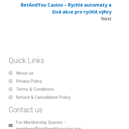
BetAndYou Casino – Rychlé automaty a
živá akce pro rychlé výhry
Next
Quick Links
About us
Privacy Policy
Terms & Conditions
Refund & Cancellation Policy
Contact us
For Membership Queries -
members@mothersblossoms.org