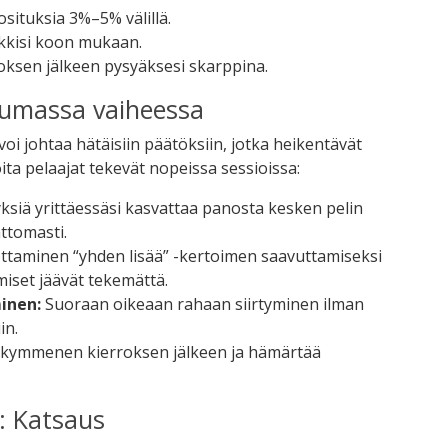
ituksia 3%–5% välillä.
kkisi koon mukaan.
rroksen jälkeen pysyäksesi skarppina.
uumassa vaiheessa
oi johtaa hätäisiin päätöksiin, jotka heikentävät
 joita pelaajat tekevät nopeissa sessioissa:
siä yrittäessäsi kasvattaa panosta kesken pelin
attomasti.
taminen “yhden lisää” -kertoimen saavuttamiseksi
miset jäävät tekemättä.
inen:
Suoraan oikeaan rahaan siirtyminen ilman
in.
 kymmenen kierroksen jälkeen ja hämärtää
t: Katsaus