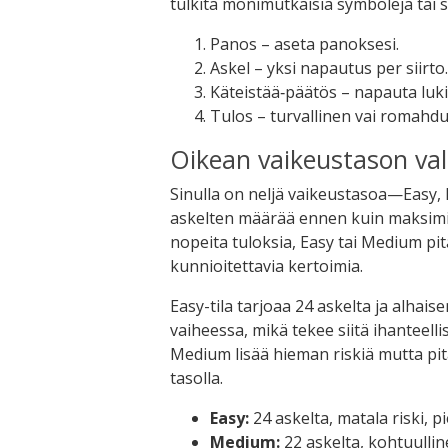
tulkita monimutkaisia symboleja tai se
Panos – aseta panoksesi.
Askel – yksi napautus per siirto
Käteistää‑päätös – napauta luki
Tulos – turvallinen vai romahdu
Oikean vaikeustason vali
Sinulla on neljä vaikeustasoa—Easy
askelten määrää ennen kuin maksimiri
nopeita tuloksia, Easy tai Medium pitä
kunnioitettavia kertoimia.
Easy-tila tarjoaa 24 askelta ja alh
vaiheessa, mikä tekee siitä ihanteellis
Medium lisää hieman riskiä mutta pi
tasolla.
Easy:
24 askelta, matala riski, p
Medium:
22 askelta, kohtuulline