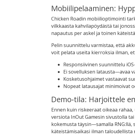
Mobiilipelaaminen: Hypp
Chicken Roadin mobiilioptimointi tark
vilkkaasta kahvilapöydästä tai jonoss
napautus per askel ja toinen käteistä
Pelin suunnittelu varmistaa, että akk
voit pelata useita kierroksia ilman, et
Responsiivinen suunnittelu iOS- 
Ei sovelluksen latausta—avaa v
Kosketusohjaimet vastaavat suo
Nopeat latausajat minimoivat o
Demo‑tila: Harjoittele e
Ennen kuin riskeeraat oikeaa rahaa, 
versiota InOut Gamesin sivustolla tai y
kokemusta täysin—samalla RNG:llä, s
käteistämisaikasi ilman taloudellista r