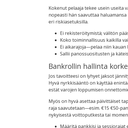
Kokenut pelaaja tekee usein useita v
nopeasti hän saavuttaa haluamansa 
eri riskiasetuksilla.
Ei rekisteröitymistä; välitön pää
Koko toiminnallisuus kaikilla va
Ei aikarajoja—pelaa niin kauan 
Sallii panossuositusten ja kätei
Bankrollin hallinta korke
Jos tavoitteesi on lyhyet jaksot jänni
Hyvä nyrkkisääntö on käyttää enint
estät varojen loppumisen onnettomie
Myös on hyvä asettaa päivittäiset ta
raja saavutetaan—esim. €15 €50-pan
nykyisestä voittoputkesta tai momen
Määritä pankkisi ja sessiorajat