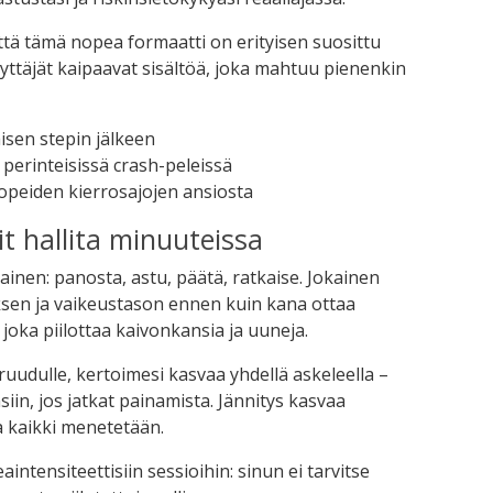
että tämä nopea formaatti on erityisen suosittu
käyttäjät kaipaavat sisältöä, joka mahtuu pienenkin
aisen stepin jälkeen
n perinteisissä crash-peleissä
opeiden kierrosajojen ansiosta
it hallita minuuteissa
tainen: panosta, astu, päätä, ratkaise. Jokainen
noksen ja vaikeustason ennen kuin kana ottaa
oka piilottaa kaivonkansia ja uuneja.
 ruudulle, kertoimesi kasvaa yhdellä askeleella –
iin, jos jatkat painamista. Jännitys kasvaa
 ja kaikki menetetään.
ntensiteettisiin sessioihin: sinun ei tarvitse