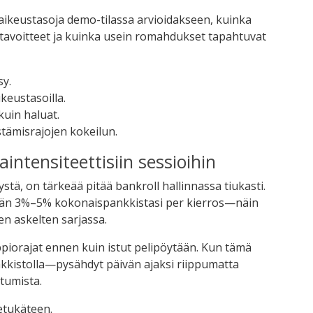
aikeustasoja demo-tilassa arvioidakseen, kuinka
tavoitteet ja kuinka usein romahdukset tapahtuvat
sy.
ikeustasoilla.
kuin haluat.
stämisrajojen kokeilun.
aintensiteettisiin sessioihin
tystä, on tärkeää pitää bankroll hallinnassa tiukasti.
ään 3%–5% kokonaispankkistasi per kierros—näin
n askelten sarjassa.
ppiorajat ennen kuin istut pelipöytään. Kun tämä
kkistolla—pysähdyt päivän ajaksi riippumatta
tumista.
 etukäteen.