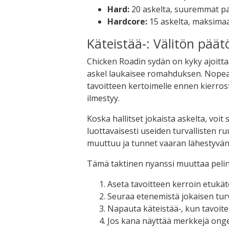
Hard:
20 askelta, suuremmat p
Hardcore:
15 askelta, maksimaali
Käteistää‑: Välitön päät
Chicken Roadin sydän on kyky ajoitt
askel laukaisee romahduksen. Nopea
tavoitteen kertoimelle ennen kierros
ilmestyy.
Koska hallitset jokaista askelta, voit 
luottavaisesti useiden turvallisten ru
muuttuu ja tunnet vaaran lähestyvän,
Tämä taktinen nyanssi muuttaa pelin 
Aseta tavoitteen kerroin etukät
Seuraa etenemistä jokaisen turv
Napauta käteistää‑, kun tavoite 
Jos kana näyttää merkkejä ongel