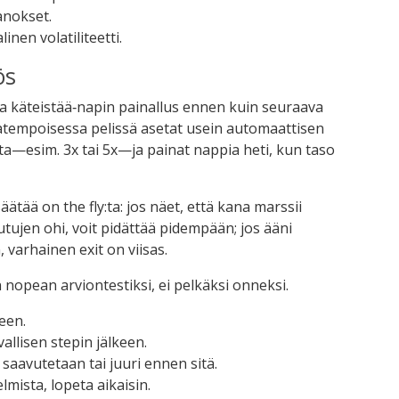
anokset.
nen volatiliteetti.
ös
aa käteistää‑napin painallus ennen kuin seuraava
tempoisessa pelissä asetat usein automaattisen
ta—esim. 3x tai 5x—ja painat nappia heti, kun taso
säätää on the fly:ta: jos näet, että kana marssii
utujen ohi, voit pidättää pidempään; jos ääni
 varhainen exit on viisas.
nopean arviontestiksi, ei pelkäksi onneksi.
een.
allisen stepin jälkeen.
saavutetaan tai juuri ennen sitä.
mista, lopeta aikaisin.