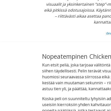
visuaalit ja yksinkertainen “step”-
eikä pitkissä odotusajoissa. Käytä
– riittävästi aikaa asettaa pano
kannatta
dev
Nopeatempinen Chicken
Kun etsit peliä, joka tarjoaa välitönt
siihen täydellisesti. Pelin terävät vi
huomiosi seuraavassa siirrossa eikä 
kestää vain muutaman sekunnin – rii
astuu tien yli, ja päättää, kannatta
Koska peli on suunniteltu lyhyisiin ad
useisiin kierroksiin yhden kahvitauo
nopeita päätöksiä, jotka testaavat aja