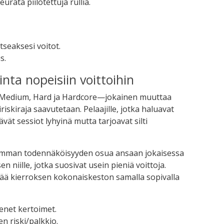
urata piilotettuja rullia.
.
tseaksesi voitot.
s.
nta nopeisiin voittoihin
, Medium, Hard ja Hardcore—jokainen muuttaa
skiraja saavutetaan. Pelaajille, jotka haluavat
vät sessiot lyhyinä mutta tarjoavat silti
aisemman todennäköisyyden osua ansaan jokaisessa
en niille, jotka suosivat usein pieniä voittoja.
tää kierroksen kokonaiskeston samalla sopivalla
ienet kertoimet.
n riski/palkkio.