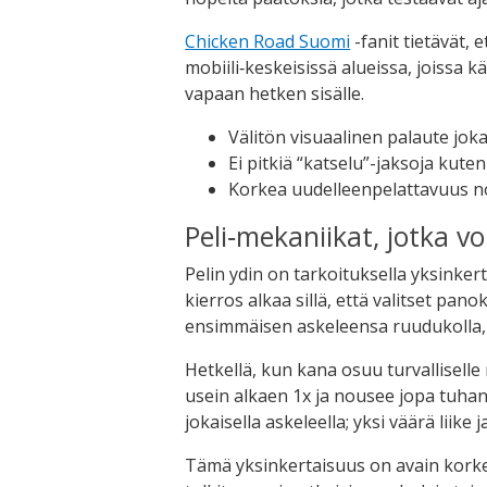
Chicken Road Suomi
-fanit tietävät, 
mobiili‑keskeisissä alueissa, joissa 
vapaan hetken sisälle.
Välitön visuaalinen palaute jok
Ei pitkiä “katselu”-jaksoja kute
Korkea uudelleenpelattavuus n
Peli‑mekaniikat, jotka vo
Pelin ydin on tarkoituksella yksinker
kierros alkaa sillä, että valitset pa
ensimmäisen askeleensa ruudukolla, j
Hetkellä, kun kana osuu turvalliselle
usein alkaen 1x ja nousee jopa tuhans
jokaisella askeleella; yksi väärä liike
Tämä yksinkertaisuus on avain korkeai