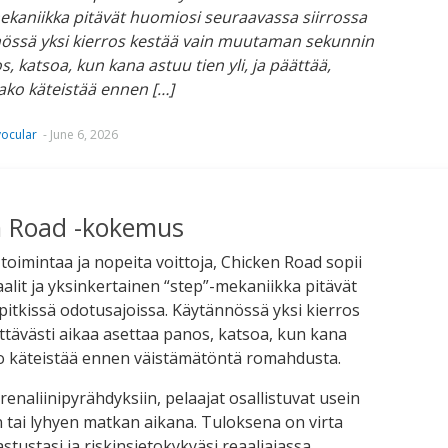
mekaniikka pitävät huomiosi seuraavassa siirrossa
nnössä yksi kierros kestää vain muutaman sekunnin
s, katsoa, kun kana astuu tien yli, ja päättää,
ako käteistää ennen […]
ocular
-
June 6, 2026
 Road -kokemus
ä toimintaa ja nopeita voittoja, Chicken Road sopii
suaalit ja yksinkertainen “step”-mekaniikka pitävät
pitkissä odotusajoissa. Käytännössä yksi kierros
ttävästi aikaa asettaa panos, katsoa, kun kana
ako käteistää ennen väistämätöntä romahdusta.
renaliinipyrähdyksiin, pelaajat osallistuvat usein
n tai lyhyen matkan aikana. Tuloksena on virta
stustasi ja riskinsietokykyäsi reaaliajassa.