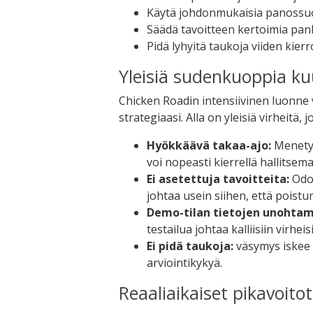
Käytä johdonmukaisia panossuos
Säädä tavoitteen kertoimia pan
Pidä lyhyitä taukoja viiden kie
Yleisiä sudenkuoppia k
Chicken Roadin intensiivinen luonne v
strategiaasi. Alla on yleisiä virheitä,
Hyökkäävä takaa-ajo:
Menetyk
voi nopeasti kierrellä hallitsem
Ei asetettuja tavoitteita:
Odot
johtaa usein siihen, että poistu
Demo-tilan tietojen unohtam
testailua johtaa kalliisiin virheisi
Ei pidä taukoja:
väsymys iskee
arviointikykyä.
Reaaliaikaiset pikavoito