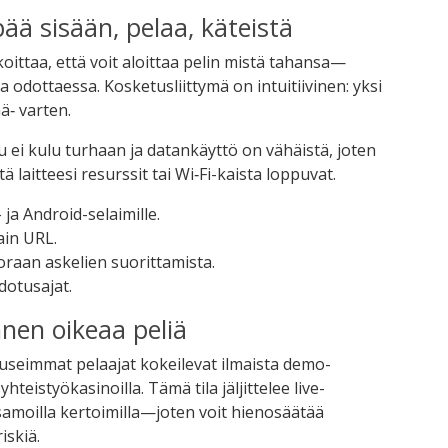
ää sisään, pelaa, käteistä
oittaa, että voit aloittaa pelin mistä tahansa—
a odottaessa. Kosketusliittymä on intuitiivinen: yksi
ä‑ varten.
u ei kulu turhaan ja datankäyttö on vähäistä, joten
tä laitteesi resurssit tai Wi‑Fi-kaista loppuvat.
ja Android-selaimille.
ain URL.
raan askelien suorittamista.
dotusajat.
nnen oikeaa peliä
useimmat pelaajat kokeilevat ilmaista demo-
hteistyökasinoilla. Tämä tila jäljittelee live-
amoilla kertoimilla—joten voit hienosäätää
iskiä.