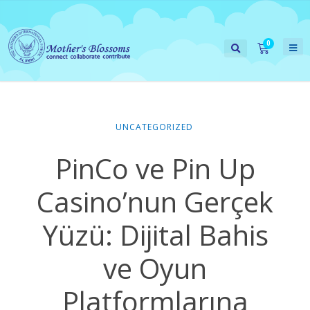
UNCATEGORIZED
PinCo ve Pin Up
Casino’nun Gerçek
Yüzü: Dijital Bahis
ve Oyun
Platformlarına