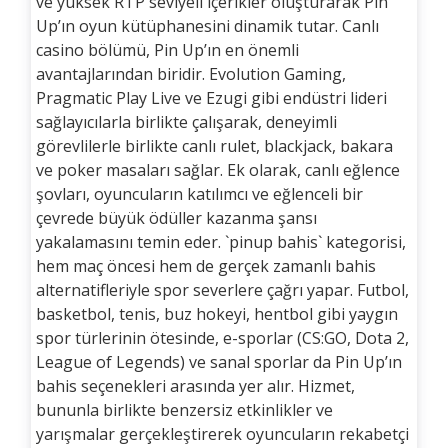
ve yüksek RTP seviyeli içerikler oluşturarak Pin
Up’ın oyun kütüphanesini dinamik tutar. Canlı
casino bölümü, Pin Up’ın en önemli
avantajlarından biridir. Evolution Gaming,
Pragmatic Play Live ve Ezugi gibi endüstri lideri
sağlayıcılarla birlikte çalışarak, deneyimli
görevlilerle birlikte canlı rulet, blackjack, bakara
ve poker masaları sağlar. Ek olarak, canlı eğlence
şovları, oyuncuların katılımcı ve eğlenceli bir
çevrede büyük ödüller kazanma şansı
yakalamasını temin eder. `pinup bahis` kategorisi,
hem maç öncesi hem de gerçek zamanlı bahis
alternatifleriyle spor severlere çağrı yapar. Futbol,
basketbol, tenis, buz hokeyi, hentbol gibi yaygın
spor türlerinin ötesinde, e-sporlar (CS:GO, Dota 2,
League of Legends) ve sanal sporlar da Pin Up’ın
bahis seçenekleri arasında yer alır. Hizmet,
bununla birlikte benzersiz etkinlikler ve
yarışmalar gerçekleştirerek oyuncuların rekabetçi