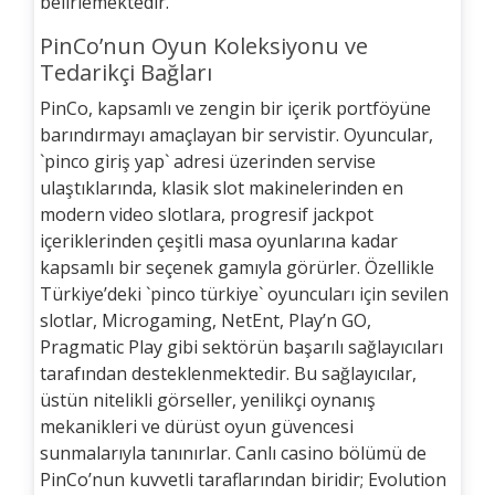
belirlemektedir.
PinCo’nun Oyun Koleksiyonu ve
Tedarikçi Bağları
PinCo, kapsamlı ve zengin bir içerik portföyüne
barındırmayı amaçlayan bir servistir. Oyuncular,
`pinco giriş yap` adresi üzerinden servise
ulaştıklarında, klasik slot makinelerinden en
modern video slotlara, progresif jackpot
içeriklerinden çeşitli masa oyunlarına kadar
kapsamlı bir seçenek gamıyla görürler. Özellikle
Türkiye’deki `pinco türkiye` oyuncuları için sevilen
slotlar, Microgaming, NetEnt, Play’n GO,
Pragmatic Play gibi sektörün başarılı sağlayıcıları
tarafından desteklenmektedir. Bu sağlayıcılar,
üstün nitelikli görseller, yenilikçi oynanış
mekanikleri ve dürüst oyun güvencesi
sunmalarıyla tanınırlar. Canlı casino bölümü de
PinCo’nun kuvvetli taraflarından biridir; Evolution