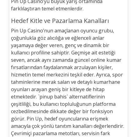
Pin Up Casino’yu büyük yarış ortamında
farklılaştıran temel etmenlerdir.
Hedef Kitle ve Pazarlama Kanalları
Pin Up Casino’nun amaçlanan oyuncu grubu,
çoğunlukla göz alıcılığa ve eğlenceli anlar
yaşamaya değer veren, genç ve dinamik bir
kullanıcı profiline sahiptir. Geçmişe ait estetiği
seven, ancak aynı zamanda güncel online kumar
fırsatlarından faydalanmak arzulayan kişiler,
hizmetin temel merkezini teşkil eder. Ayrıca, spor
tahminlerine merak salan ve detaylı kumarhane
oyunları arayan geniş bir kitleye de hitap
etmektedir. `pinup bahis` alternatiflerinin
çeşitliliği, bu kullanıcı topluluğunun platforma
cezbedilmesinde dikkate değer bir fonksiyon
görür. Pin Up, hedef oyuncularına erişmek
amacıyla çok yönlü tanıtım kanalları değerlendirir.
Çevrimiçi pazarlama metotları, servisin fark