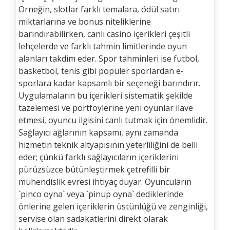
Örneğin, slotlar farklı temalara, ödül satırı
miktarlarına ve bonus niteliklerine
barındırabilirken, canlı casino içerikleri çeşitli
lehçelerde ve farklı tahmin limitlerinde oyun
alanları takdim eder. Spor tahminleri ise futbol,
basketbol, tenis gibi popüler sporlardan e-
sporlara kadar kapsamlı bir seçeneği barındırır.
Uygulamaların bu içerikleri sistematik şekilde
tazelemesi ve portföylerine yeni oyunlar ilave
etmesi, oyuncu ilgisini canlı tutmak için önemlidir.
Sağlayıcı ağlarının kapsamı, aynı zamanda
hizmetin teknik altyapısının yeterliliğini de belli
eder; çünkü farklı sağlayıcıların içeriklerini
pürüzsüzce bütünleştirmek çetrefilli bir
mühendislik evresi ihtiyaç duyar. Oyuncuların
`pinco oyna` veya `pinup oyna` dediklerinde
önlerine gelen içeriklerin üstünlüğü ve zenginliği,
servise olan sadakatlerini direkt olarak