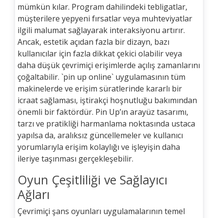
mümkün kılar. Program dahilindeki tebligatlar,
müşterilere yepyeni fırsatlar veya muhteviyatlar
ilgili malumat sağlayarak interaksiyonu artırır.
Ancak, estetik açıdan fazla bir dizayn, bazı
kullanıcılar için fazla dikkat çekici olabilir veya
daha düşük çevrimiçi erişimlerde açılış zamanlarını
çoğaltabilir. `pin up online` uygulamasının tüm
makinelerde ve erişim süratlerinde kararlı bir
icraat sağlaması, iştirakçi hoşnutluğu bakımından
önemli bir faktördür. Pin Up’ın arayüz tasarımı,
tarzı ve pratikliği harmanlama noktasında ustaca
yapılsa da, aralıksız güncellemeler ve kullanıcı
yorumlarıyla erişim kolaylığı ve işleyişin daha
ileriye taşınması gerçekleşebilir.
Oyun Çeşitliliği ve Sağlayıcı
Ağları
Çevrimiçi şans oyunları uygulamalarının temel