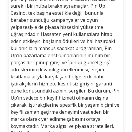
sürekli bir intiba bırakmayı amaçlar. Pin Up
Casino, tek başına estetikle değil, bununla
beraber sunduğu kampanyalar ve oyun
yelpazesiyle de piyasa hissesini yükseltme
uğraşındadır. Hassaten yeni kullanıcılara hitap
eden etkileyici başlama ödülleri ve halihazırdaki
kullanıcılara mahsus sadakat programları, Pin
Up’ın pazarlama enstrümanlarının mühim bir
parçasıdır. `pinup giriş` ve `pinup güncel giriş`
adreslerinin devamlı güncellenmesi, erişim
kısıtlamalarıyla karşılaşan bölgelerde dahi
iştirakçilerin hizmete kesintisiz girişini garanti
etme konusundaki azmini sergiler. Bu durum, Pin
Up’ın sadece bir keyif hizmeti olmanın dışına
çıkarak, iştirakçilerine spesifik bir yaşam biçimi ve
keyifli zaman geçirme deneyimi vaat eden bir
marka olarak yer edinme çabasını ortaya
koymaktadır. Marka algısı ve piyasa stratejileri,