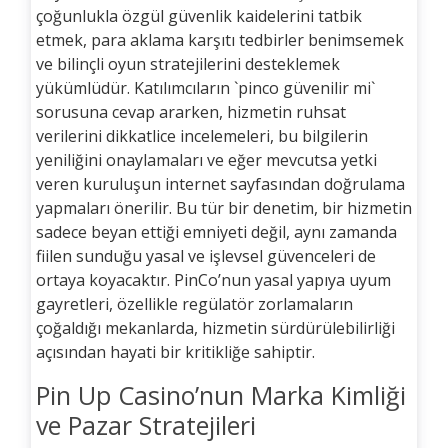
çoğunlukla özgül güvenlik kaidelerini tatbik
etmek, para aklama karşıtı tedbirler benimsemek
ve bilinçli oyun stratejilerini desteklemek
yükümlüdür. Katılımcıların `pinco güvenilir mi`
sorusuna cevap ararken, hizmetin ruhsat
verilerini dikkatlice incelemeleri, bu bilgilerin
yeniliğini onaylamaları ve eğer mevcutsa yetki
veren kuruluşun internet sayfasından doğrulama
yapmaları önerilir. Bu tür bir denetim, bir hizmetin
sadece beyan ettiği emniyeti değil, aynı zamanda
fiilen sunduğu yasal ve işlevsel güvenceleri de
ortaya koyacaktır. PinCo’nun yasal yapıya uyum
gayretleri, özellikle regülatör zorlamaların
çoğaldığı mekanlarda, hizmetin sürdürülebilirliği
açısından hayati bir kritikliğe sahiptir.
Pin Up Casino’nun Marka Kimliği
ve Pazar Stratejileri