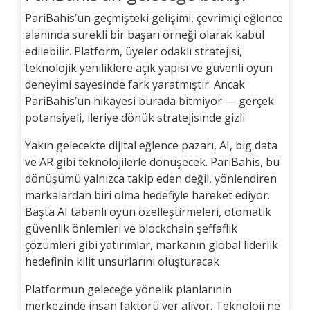
PariBahis’un geçmişteki gelişimi, çevrimiçi eğlence
alanında sürekli bir başarı örneği olarak kabul
edilebilir. Platform, üyeler odaklı stratejisi,
teknolojik yeniliklere açık yapısı ve güvenli oyun
deneyimi sayesinde fark yaratmıştır. Ancak
PariBahis’un hikayesi burada bitmiyor — gerçek
potansiyeli, ileriye dönük stratejisinde gizli
Yakın gelecekte dijital eğlence pazarı, AI, big data
ve AR gibi teknolojilerle dönüşecek. PariBahis, bu
dönüşümü yalnızca takip eden değil, yönlendiren
markalardan biri olma hedefiyle hareket ediyor.
Başta AI tabanlı oyun özelleştirmeleri, otomatik
güvenlik önlemleri ve blockchain şeffaflık
çözümleri gibi yatırımlar, markanın global liderlik
hedefinin kilit unsurlarını oluşturacak
Platformun geleceğe yönelik planlarının
merkezinde insan faktörü yer alıyor. Teknoloji ne