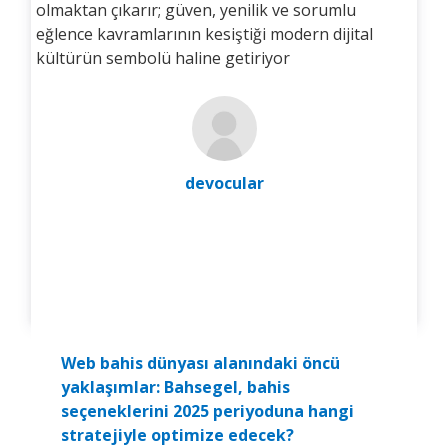
olmaktan çıkarır; güven, yenilik ve sorumlu
eğlence kavramlarının kesiştiği modern dijital
kültürün sembolü haline getiriyor
devocular
Web bahis dünyası alanındaki öncü
yaklaşımlar: Bahsegel, bahis
seçeneklerini 2025 periyoduna hangi
stratejiyle optimize edecek?