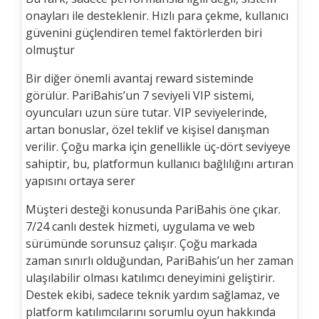
onayları ile desteklenir. Hızlı para çekme, kullanıcı
güvenini güçlendiren temel faktörlerden biri
olmuştur
Bir diğer önemli avantaj reward sisteminde
görülür. PariBahis’un 7 seviyeli VIP sistemi,
oyuncuları uzun süre tutar. VIP seviyelerinde,
artan bonuslar, özel teklif ve kişisel danışman
verilir. Çoğu marka için genellikle üç-dört seviyeye
sahiptir, bu, platformun kullanıcı bağlılığını artıran
yapısını ortaya serer
Müşteri desteği konusunda PariBahis öne çıkar.
7/24 canlı destek hizmeti, uygulama ve web
sürümünde sorunsuz çalışır. Çoğu markada
zaman sınırlı olduğundan, PariBahis’un her zaman
ulaşılabilir olması katılımcı deneyimini geliştirir.
Destek ekibi, sadece teknik yardım sağlamaz, ve
platform katılımcılarını sorumlu oyun hakkında