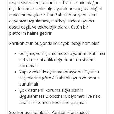
tespit sistemleri, kullanıcı aktivitelerinde olağan
dışı durumları anlık algılayarak hesap güvenliğini
maksimuma çıkarır. PariBahis’un bu yenilikleri
altyapıya uygulaması, markayı sadece oyuncu
dostu değil, ve teknolojik olarak üstün bir
platform haline getirir
PariBahis’un bu yönde ilerleyebileceği hamleler:
Gelişmiş veri işleme motoru yatırımı: Katılımcı
aktivitelerini anlık değerlendiren sistem
kurulmalı.
Yapay zekâ ile oyun adaptasyonu: Oyuncu
seçimlerine göre AI tabanlı oyun ve bonus
sunulmalı.
Çok katmanlı koruma altyapısının
uygulanması: Blockchain, biyometri ve risk
analizi sistemleri koordine çalışmalı
Söz konusu hamleler, PariBahis’un sadece