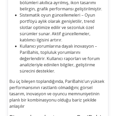
bölümleri akıllıca ayrılmış, ikon tasarımı
belirgin, grafik performansı geliştirilmiştir.
Sistematik oyun güncellemeleri – Oyun
portföyü aylık olarak genişletilir, trend
slotlar optimize edilir ve sezonluk özel
sürümler sunar. Aktif güncellemeler,
katılımcı ilgisini artırır.
Kullanıcı yorumlarına dayalı inovasyon –
PariBahis, topluluk yorumlarını
değerlendirir. Kullanıcı raporları ve forum
analizleriyle edinilen bilgiler, geliştirme
sürecini destekler.
Bu üç bileşen toplandığında, PariBahis’un yüksek
performansının rastlantı olmadığını; görsel
tasarım, inovasyon ve oyuncu memnuniyetinin
planlı bir kombinasyonu olduğu bariz şekilde
anlaşılır