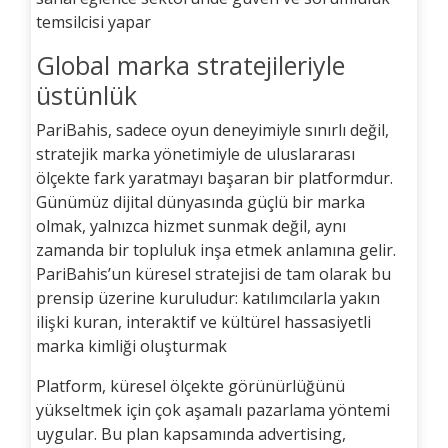
temsilcisi yapar
Global marka stratejileriyle
üstünlük
PariBahis, sadece oyun deneyimiyle sınırlı değil,
stratejik marka yönetimiyle de uluslararası
ölçekte fark yaratmayı başaran bir platformdur.
Günümüz dijital dünyasında güçlü bir marka
olmak, yalnızca hizmet sunmak değil, aynı
zamanda bir topluluk inşa etmek anlamına gelir.
PariBahis’un küresel stratejisi de tam olarak bu
prensip üzerine kuruludur: katılımcılarla yakın
ilişki kuran, interaktif ve kültürel hassasiyetli
marka kimliği oluşturmak
Platform, küresel ölçekte görünürlüğünü
yükseltmek için çok aşamalı pazarlama yöntemi
uygular. Bu plan kapsamında advertising,