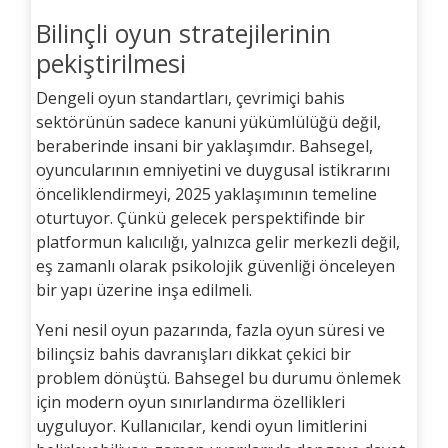
Bilinçli oyun stratejilerinin
pekiştirilmesi
Dengeli oyun standartları, çevrimiçi bahis
sektörünün sadece kanuni yükümlülüğü değil,
beraberinde insani bir yaklaşımdır. Bahsegel,
oyuncularının emniyetini ve duygusal istikrarını
önceliklendirmeyi, 2025 yaklaşımının temeline
oturtuyor. Çünkü gelecek perspektifinde bir
platformun kalıcılığı, yalnızca gelir merkezli değil,
eş zamanlı olarak psikolojik güvenliği önceleyen
bir yapı üzerine inşa edilmeli.
Yeni nesil oyun pazarında, fazla oyun süresi ve
bilinçsiz bahis davranışları dikkat çekici bir
problem dönüştü. Bahsegel bu durumu önlemek
için modern oyun sınırlandırma özellikleri
uyguluyor. Kullanıcılar, kendi oyun limitlerini