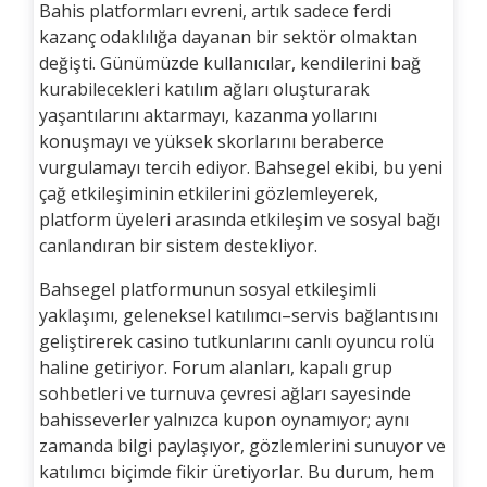
Bahis platformları evreni, artık sadece ferdi
kazanç odaklılığa dayanan bir sektör olmaktan
değişti. Günümüzde kullanıcılar, kendilerini bağ
kurabilecekleri katılım ağları oluşturarak
yaşantılarını aktarmayı, kazanma yollarını
konuşmayı ve yüksek skorlarını beraberce
vurgulamayı tercih ediyor. Bahsegel ekibi, bu yeni
çağ etkileşiminin etkilerini gözlemleyerek,
platform üyeleri arasında etkileşim ve sosyal bağı
canlandıran bir sistem destekliyor.
Bahsegel platformunun sosyal etkileşimli
yaklaşımı, geleneksel katılımcı–servis bağlantısını
geliştirerek casino tutkunlarını canlı oyuncu rolü
haline getiriyor. Forum alanları, kapalı grup
sohbetleri ve turnuva çevresi ağları sayesinde
bahisseverler yalnızca kupon oynamıyor; aynı
zamanda bilgi paylaşıyor, gözlemlerini sunuyor ve
katılımcı biçimde fikir üretiyorlar. Bu durum, hem