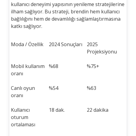
kullanıcı deneyimi yapısının yenileme stratejilerine
ilham sağlıyor. Bu strateji, brendin hem kullanıcı
bağlılığını hem de devamlılığı sağlamlaştırmasına
katkı sağlıyor.
Moda / Özellik
2024 Sonuçları
2025
Projeksiyonu
Mobil kullanım
%68
%75+
oranı
Canlı oyun
%54
%63
oranı
Kullanıcı
18 dak.
22 dakika
oturum
ortalaması