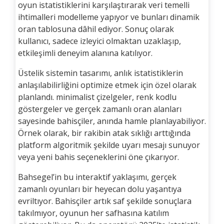
oyun istatistiklerini karşılaştırarak veri temelli
ihtimalleri modelleme yapıyor ve bunları dinamik
oran tablosuna dâhil ediyor. Sonuç olarak
kullanıcı, sadece izleyici olmaktan uzaklaşıp,
etkileşimli deneyim alanına katılıyor.
Üstelik sistemin tasarımı, anlık istatistiklerin
anlaşılabilirliğini optimize etmek için özel olarak
planlandı. minimalist çizelgeler, renk kodlu
göstergeler ve gerçek zamanlı oran alanları
sayesinde bahisçiler, anında hamle planlayabiliyor.
Örnek olarak, bir rakibin atak sıklığı arttığında
platform algoritmik şekilde uyarı mesajı sunuyor
veya yeni bahis seçeneklerini öne çıkarıyor.
Bahsegel’in bu interaktif yaklaşımı, gerçek
zamanlı oyunları bir heyecan dolu yaşantıya
evriltıyor. Bahisçiler artık saf şekilde sonuçlara
takılmıyor, oyunun her safhasına katılım