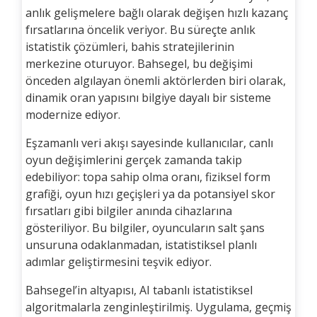
anlık gelişmelere bağlı olarak değişen hızlı kazanç
fırsatlarına öncelik veriyor. Bu süreçte anlık
istatistik çözümleri, bahis stratejilerinin
merkezine oturuyor. Bahsegel, bu değişimi
önceden algılayan önemli aktörlerden biri olarak,
dinamik oran yapısını bilgiye dayalı bir sisteme
modernize ediyor.
Eşzamanlı veri akışı sayesinde kullanıcılar, canlı
oyun değişimlerini gerçek zamanda takip
edebiliyor: topa sahip olma oranı, fiziksel form
grafiği, oyun hızı geçişleri ya da potansiyel skor
fırsatları gibi bilgiler anında cihazlarına
gösteriliyor. Bu bilgiler, oyuncuların salt şans
unsuruna odaklanmadan, istatistiksel planlı
adımlar geliştirmesini teşvik ediyor.
Bahsegel’in altyapısı, AI tabanlı istatistiksel
algoritmalarla zenginleştirilmiş. Uygulama, geçmiş