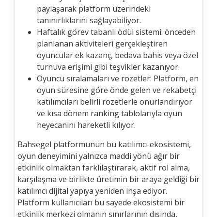
paylaşarak platform üzerindeki
tanınırlıklarını sağlayabiliyor.
Haftalık görev tabanlı ödül sistemi: önceden
planlanan aktiviteleri gerçekleştiren
oyuncular ek kazanç, bedava bahis veya özel
turnuva erişimi gibi teşvikler kazanıyor.
Oyuncu sıralamaları ve rozetler: Platform, en
oyun süresine göre önde gelen ve rekabetçi
katılımcıları belirli rozetlerle onurlandırıyor
ve kısa dönem ranking tablolarıyla oyun
heyecanını hareketli kılıyor.
Bahsegel platformunun bu katılımcı ekosistemi,
oyun deneyimini yalnızca maddi yönü ağır bir
etkinlik olmaktan farklılaştırarak, aktif rol alma,
karşılaşma ve birlikte üretimin bir araya geldiği bir
katılımcı dijital yapıya yeniden inşa ediyor.
Platform kullanıcıları bu sayede ekosistemi bir
etkinlik merkezi olmanın sınırlarının dışında,