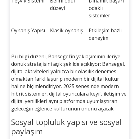
Teşvik Sistemi
Belirli ödül
Dinamik başarı
düzeyi
odaklı
sistemler
Oynanış Yapısı
Klasik oynanış
Etkileşim bazlı
deneyim
Bu bilgi düzeni, Bahsegel’in yaklaşımının ileriye
dönük stratejisini açık şekilde açıklıyor: Bahsegel,
dijital aktiviteleri yalnızca bir olasılık denemesi
olmaktan farklılaştırıp modern bir dijital kültür
haline biçimlendiriyor. 2025 senesinde modern
hibrit sistemler, dijital oyunculara keyif, iletişim ve
dijital yenilikleri aynı platformda uyumlaştıran
geleceğin eğlence kültürünün önünü açacak.
Sosyal topluluk yapısı ve sosyal
paylaşım