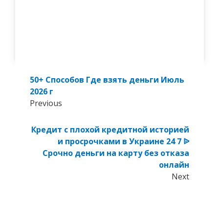
50+ Способов Где взять деньги Июль
2026 г
Previous
Кредит с плохой кредитной историей
и просрочками в Украине 24 7 ᐉ
Срочно деньги на карту без отказа
онлайн
Next