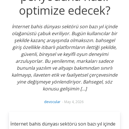
optimize edecek?
İnternet bahis dünyası sektörü son bazı yıl içinde
olağanüstü çabuk evriliyor. Bugün kullanıcılar bir
şekilde kazanç arayışında olmaksızın. bahsegel
giriş özellikle itibarlı platformların ilettiği şekilde,
güvenli, bireysel ve keyifli oyun deneyimi
arzuluyorlar. Bu yenilenme, markaları sadece
bununla yazılım ve altyapı bakımından sınırlı
kalmayıp, ilaveten etik ve faaliyetsel çerçevesinde
yine değişmeye yönlendiriyor. Bahsegel, söz
konusu gelişimin […]
devocular
-
May 4, 2026
İnternet bahis dünyası sektörü son bazı yıl içinde