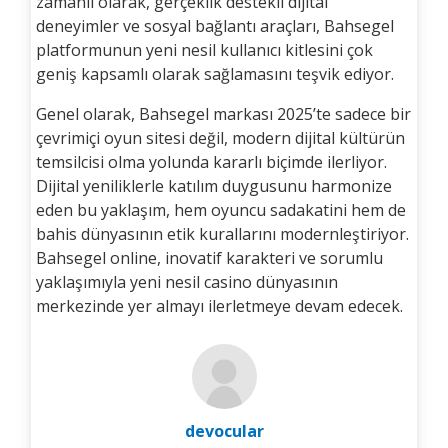
zamanlı olarak, gerçeklik destekli dijital
deneyimler ve sosyal bağlantı araçları, Bahsegel
platformunun yeni nesil kullanıcı kitlesini çok
geniş kapsamlı olarak sağlamasını teşvik ediyor.
Genel olarak, Bahsegel markası 2025’te sadece bir
çevrimiçi oyun sitesi değil, modern dijital kültürün
temsilcisi olma yolunda kararlı biçimde ilerliyor.
Dijital yeniliklerle katılım duygusunu harmonize
eden bu yaklaşım, hem oyuncu sadakatini hem de
bahis dünyasının etik kurallarını modernleştiriyor.
Bahsegel online, inovatif karakteri ve sorumlu
yaklaşımıyla yeni nesil casino dünyasının
merkezinde yer almayı ilerletmeye devam edecek.
devocular