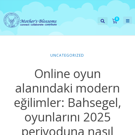
UNCATEGORIZED
Online oyun
alanındaki modern
eğilimler: Bahsegel,
oyunlarını 2025
periyoduna nasıl