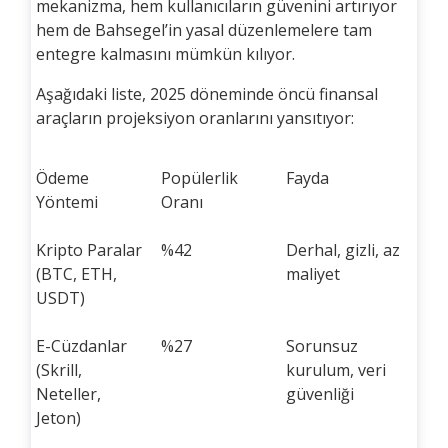
mekanizma, hem kullanıcıların güvenini artırıyor
hem de Bahsegel’in yasal düzenlemelere tam
entegre kalmasını mümkün kılıyor.
Aşağıdaki liste, 2025 döneminde öncü finansal
araçların projeksiyon oranlarını yansıtıyor:
Ödeme
Popülerlik
Fayda
Yöntemi
Oranı
Kripto Paralar
%42
Derhal, gizli, az
(BTC, ETH,
maliyet
USDT)
E-Cüzdanlar
%27
Sorunsuz
(Skrill,
kurulum, veri
Neteller,
güvenliği
Jeton)