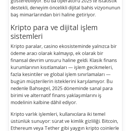
gösterebiliyor. Bu da operatörü 2025’te istatistik
destekli, deneyim öncelikli dijital bahis vizyonunun
baş mimarlarından biri haline getiriyor.
Kripto para ve dijital işlem
sistemleri
Kripto paralar, casino ekosisteminde yalnızca bir
ödeme aracı olarak kalmayıp, ek olarak bir
finansal devrim unsuru haline geldi. Klasik finans
kurumlarının kısıtlamaları — işlem gecikmeleri,
fazla kesintiler ve global işlem sınırlamaları —
bugün müşterilerin isteklerini karşılamıyor. Bu
nedenle Bahsegel, 2025 döneminde sanal para
birimi ve alternatif finans yaklaşımlarını iş
modelinin kalbine dâhil ediyor.
Kripto varlık işlemleri, kullanıcılara iki temel
üstünlük sunuyor: sürat ve kimlik gizliliği. Bitcoin,
Ethereum veya Tether gibi yaygın kripto coinlerle