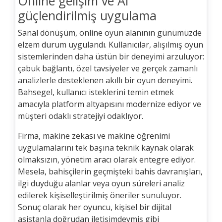
Online gelişim ve AI
güçlendirilmiş uygulama
Sanal dönüşüm, online oyun alanının günümüzde
elzem durum uygulandı. Kullanıcılar, alışılmış oyun
sistemlerinden daha üstün bir deneyimi arzuluyor:
çabuk bağlantı, özel tavsiyeler ve gerçek zamanlı
analizlerle desteklenen akıllı bir oyun deneyimi.
Bahsegel, kullanıcı isteklerini temin etmek
amacıyla platform altyapısını modernize ediyor ve
müşteri odaklı stratejiyi odaklıyor.
Firma, makine zekası ve makine öğrenimi
uygulamalarını tek başına teknik kaynak olarak
olmaksızın, yönetim aracı olarak entegre ediyor.
Mesela, bahisçilerin geçmişteki bahis davranışları,
ilgi duyduğu alanlar veya oyun süreleri analiz
edilerek kişiselleştirilmiş öneriler sunuluyor.
Sonuç olarak her oyuncu, kişisel bir dijital
asistanla doğrudan iletişimdeymiş gibi