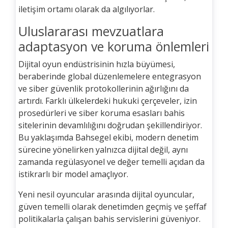
iletişim ortamı olarak da algılıyorlar.
Uluslararası mevzuatlara
adaptasyon ve koruma önlemleri
Dijital oyun endüstrisinin hızla büyümesi,
beraberinde global düzenlemelere entegrasyon
ve siber güvenlik protokollerinin ağırlığını da
artırdı. Farklı ülkelerdeki hukuki çerçeveler, izin
prosedürleri ve siber koruma esasları bahis
sitelerinin devamlılığını doğrudan şekillendiriyor.
Bu yaklaşımda Bahsegel ekibi, modern denetim
sürecine yönelirken yalnızca dijital değil, aynı
zamanda regülasyonel ve değer temelli açıdan da
istikrarlı bir model amaçlıyor.
Yeni nesil oyuncular arasında dijital oyuncular,
güven temelli olarak denetimden geçmiş ve şeffaf
politikalarla çalışan bahis servislerini güveniyor.