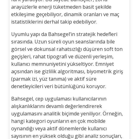
arayüzlerle enerji tüketmeden basit şekilde
etkileşime geçebiliyor, dinamik oranları ve maç
istatistiklerini derhal takip edebiliyor.
Uyumlu yapı da Bahsegel’in stratejik hedefleri
sırasında. Uzun süreli oyun seanslarında bile
görsel ve dokunsal rahatsızlığı düşüren soft ton
geçişleri, rahat tipografi ve düzenli yerleşim,
kullanıcı memnuniyetini yükseltiyor. Emniyet
açısından ise gizlilik algoritması, biyometrik giriş
(parmak izi, yüz tanıma) ve aktif süre
denetleyicileri veri bütünlüğünü koruyor.
Bahsegel, cep uygulaması kullanıcılarının
alışkanlıklarını devamlı değerlendirerek
uygulamasını analitik biçimde yeniliyor. Örneğin,
hangi kategori oyunların en çok mobilde
oynandığı veya aktif dönemlerde kullanıcı
sayısının en yüksek olduğu gibi analiz sonuçları,