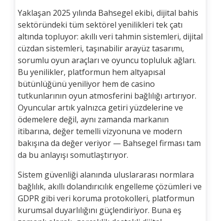
Yaklaşan 2025 yılında Bahsegel ekibi, dijital bahis
sektöründeki tüm sektörel yenilikleri tek çatı
altında topluyor: akıllı veri tahmin sistemleri, dijital
cüzdan sistemleri, taşınabilir arayüz tasarımı,
sorumlu oyun araçları ve oyuncu topluluk ağları.
Bu yenilikler, platformun hem altyapısal
bütünlüğünü yeniliyor hem de casino
tutkunlarının oyun atmosferini bağlılığı artırıyor.
Oyuncular artık yalnızca getiri yüzdelerine ve
ödemelere değil, aynı zamanda markanın
itibarına, değer temelli vizyonuna ve modern
bakışına da değer veriyor — Bahsegel firması tam
da bu anlayışı somutlaştırıyor.
Sistem güvenliği alanında uluslararası normlara
bağlılık, akıllı dolandırıcılık engelleme çözümleri ve
GDPR gibi veri koruma protokolleri, platformun
kurumsal duyarlılığını güçlendiriyor. Buna eş