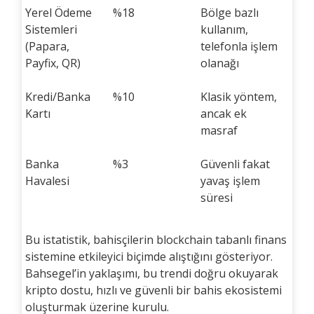
Yerel Ödeme
%18
Bölge bazlı
Sistemleri
kullanım,
(Papara,
telefonla işlem
Payfix, QR)
olanağı
Kredi/Banka
%10
Klasik yöntem,
Kartı
ancak ek
masraf
Banka
%3
Güvenli fakat
Havalesi
yavaş işlem
süresi
Bu istatistik, bahisçilerin blockchain tabanlı finans
sistemine etkileyici biçimde alıştığını gösteriyor.
Bahsegel’in yaklaşımı, bu trendi doğru okuyarak
kripto dostu, hızlı ve güvenli bir bahis ekosistemi
oluşturmak üzerine kurulu.