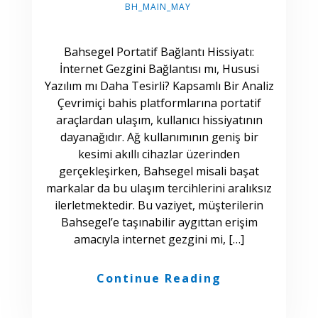
BH_MAIN_MAY
Bahsegel Portatif Bağlantı Hissiyatı:
İnternet Gezgini Bağlantısı mı, Hususi
Yazılım mı Daha Tesirli? Kapsamlı Bir Analiz
Çevrimiçi bahis platformlarına portatif
araçlardan ulaşım, kullanıcı hissiyatının
dayanağıdır. Ağ kullanımının geniş bir
kesimi akıllı cihazlar üzerinden
gerçekleşirken, Bahsegel misali başat
markalar da bu ulaşım tercihlerini aralıksız
ilerletmektedir. Bu vaziyet, müşterilerin
Bahsegel’e taşınabilir aygıttan erişim
amacıyla internet gezgini mi, […]
Continue Reading