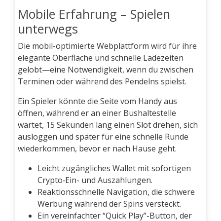
Mobile Erfahrung – Spielen
unterwegs
Die mobil-optimierte Webplattform wird für ihre
elegante Oberfläche und schnelle Ladezeiten
gelobt—eine Notwendigkeit, wenn du zwischen
Terminen oder während des Pendelns spielst.
Ein Spieler könnte die Seite vom Handy aus
öffnen, während er an einer Bushaltestelle
wartet, 15 Sekunden lang einen Slot drehen, sich
ausloggen und später für eine schnelle Runde
wiederkommen, bevor er nach Hause geht.
Leicht zugängliches Wallet mit sofortigen
Crypto‑Ein- und Auszahlungen.
Reaktionsschnelle Navigation, die schwere
Werbung während der Spins versteckt.
Ein vereinfachter “Quick Play”-Button, der