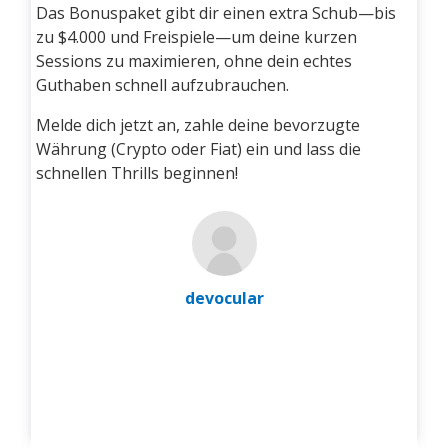
Das Bonuspaket gibt dir einen extra Schub—bis
zu $4.000 und Freispiele—um deine kurzen
Sessions zu maximieren, ohne dein echtes
Guthaben schnell aufzubrauchen.
Melde dich jetzt an, zahle deine bevorzugte
Währung (Crypto oder Fiat) ein und lass die
schnellen Thrills beginnen!
devocular