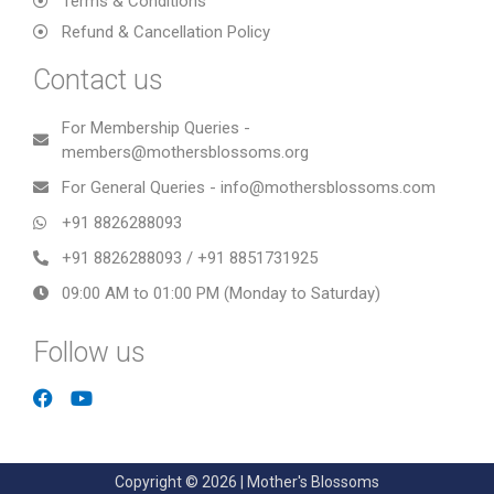
Terms & Conditions
Refund & Cancellation Policy
Contact us
For Membership Queries -
members@mothersblossoms.org
For General Queries - info@mothersblossoms.com
+91 8826288093
+91 8826288093 / +91 8851731925
09:00 AM to 01:00 PM (Monday to Saturday)
Follow us
Copyright © 2026 | Mother's Blossoms