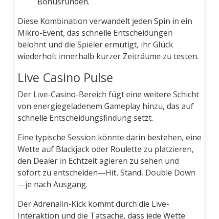
Bonusrunden.
Diese Kombination verwandelt jeden Spin in ein
Mikro-Event, das schnelle Entscheidungen
belohnt und die Spieler ermutigt, ihr Glück
wiederholt innerhalb kurzer Zeiträume zu testen.
Live Casino Pulse
Der Live-Casino-Bereich fügt eine weitere Schicht
von energiegeladenem Gameplay hinzu, das auf
schnelle Entscheidungsfindung setzt.
Eine typische Session könnte darin bestehen, eine
Wette auf Blackjack oder Roulette zu platzieren,
den Dealer in Echtzeit agieren zu sehen und
sofort zu entscheiden—Hit, Stand, Double Down
—je nach Ausgang.
Der Adrenalin-Kick kommt durch die Live-
Interaktion und die Tatsache, dass jede Wette