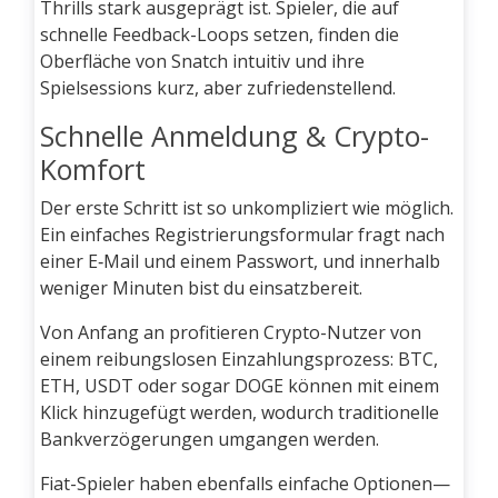
Thrills stark ausgeprägt ist. Spieler, die auf
schnelle Feedback-Loops setzen, finden die
Oberfläche von Snatch intuitiv und ihre
Spielsessions kurz, aber zufriedenstellend.
Schnelle Anmeldung & Crypto-
Komfort
Der erste Schritt ist so unkompliziert wie möglich.
Ein einfaches Registrierungsformular fragt nach
einer E‑Mail und einem Passwort, und innerhalb
weniger Minuten bist du einsatzbereit.
Von Anfang an profitieren Crypto-Nutzer von
einem reibungslosen Einzahlungsprozess: BTC,
ETH, USDT oder sogar DOGE können mit einem
Klick hinzugefügt werden, wodurch traditionelle
Bankverzögerungen umgangen werden.
Fiat-Spieler haben ebenfalls einfache Optionen—