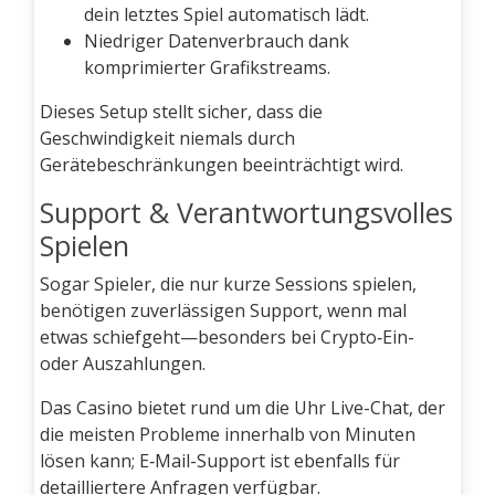
dein letztes Spiel automatisch lädt.
Niedriger Datenverbrauch dank
komprimierter Grafikstreams.
Dieses Setup stellt sicher, dass die
Geschwindigkeit niemals durch
Gerätebeschränkungen beeinträchtigt wird.
Support & Verantwortungsvolles
Spielen
Sogar Spieler, die nur kurze Sessions spielen,
benötigen zuverlässigen Support, wenn mal
etwas schiefgeht—besonders bei Crypto‑Ein-
oder Auszahlungen.
Das Casino bietet rund um die Uhr Live-Chat, der
die meisten Probleme innerhalb von Minuten
lösen kann; E‑Mail-Support ist ebenfalls für
detailliertere Anfragen verfügbar.