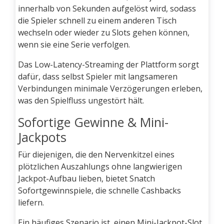
innerhalb von Sekunden aufgelöst wird, sodass
die Spieler schnell zu einem anderen Tisch
wechseln oder wieder zu Slots gehen können,
wenn sie eine Serie verfolgen.
Das Low-Latency-Streaming der Plattform sorgt
dafür, dass selbst Spieler mit langsameren
Verbindungen minimale Verzögerungen erleben,
was den Spielfluss ungestört hält.
Sofortige Gewinne & Mini-
Jackpots
Für diejenigen, die den Nervenkitzel eines
plötzlichen Auszahlungs ohne langwierigen
Jackpot-Aufbau lieben, bietet Snatch
Sofortgewinnspiele, die schnelle Cashbacks
liefern.
Ein häufiges Szenario ist, einen Mini-Jackpot-Slot