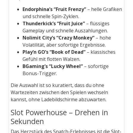
Endorphina’s “Fruit Frenzy”
– helle Grafiken
und schnelle Spin-Zyklen.
Thunderkick’s “Fruit Juice”
– flüssiges
Gameplay und schnelle Auszahlungen.
Nolimit City’s “Crazy Monkey”
– hohe
Volatilität, aber sofortige Ergebnisse.
Play’n GO’s “Book of Dead”
– klassisches
Gefühl mit flotten Walzen.
BGaming’s “Lucky Wheel”
– sofortige
Bonus-Trigger.
Die Auswahl ist so kuratiert, dass du ohne
Wartezeiten zwischen den Spielen wechseln
kannst, ohne Ladebildschirme abzuwarten.
Slot Powerhouse – Drehen in
Sekunden
Das Herzstück des Snatch-Erlebnisses ist die Slot-