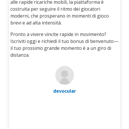
alle rapide ricariche mobili, la piattaforma è
costruita per seguire il ritmo dei giocatori
moderni, che prosperano in momenti di gioco
brevi e ad alta intensità.
Pronto a vivere vincite rapide in movimento?
Iscriviti oggi e richiedi il tuo bonus di benvenuto—
il tuo prossimo grande momento è a un giro di
distanza.
devocular