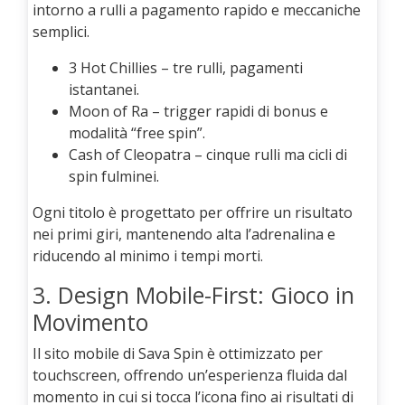
intorno a rulli a pagamento rapido e meccaniche
semplici.
3 Hot Chillies – tre rulli, pagamenti
istantanei.
Moon of Ra – trigger rapidi di bonus e
modalità “free spin”.
Cash of Cleopatra – cinque rulli ma cicli di
spin fulminei.
Ogni titolo è progettato per offrire un risultato
nei primi giri, mantenendo alta l’adrenalina e
riducendo al minimo i tempi morti.
3. Design Mobile-First: Gioco in
Movimento
Il sito mobile di Sava Spin è ottimizzato per
touchscreen, offrendo un’esperienza fluida dal
momento in cui si tocca l’icona fino ai risultati di