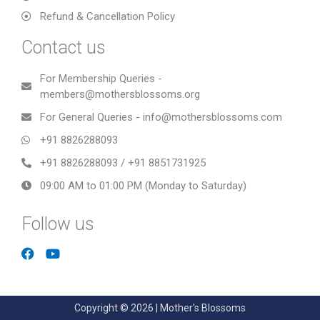
Refund & Cancellation Policy
Contact us
For Membership Queries -
members@mothersblossoms.org
For General Queries - info@mothersblossoms.com
+91 8826288093
+91 8826288093 / +91 8851731925
09:00 AM to 01:00 PM (Monday to Saturday)
Follow us
Copyright © 2026 | Mother's Blossoms