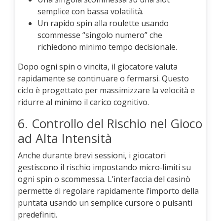
semplice con bassa volatilità.
Un rapido spin alla roulette usando
scommesse “singolo numero” che
richiedono minimo tempo decisionale.
Dopo ogni spin o vincita, il giocatore valuta
rapidamente se continuare o fermarsi. Questo
ciclo è progettato per massimizzare la velocità e
ridurre al minimo il carico cognitivo.
6. Controllo del Rischio nel Gioco
ad Alta Intensità
Anche durante brevi sessioni, i giocatori
gestiscono il rischio impostando micro‑limiti su
ogni spin o scommessa. L’interfaccia del casinò
permette di regolare rapidamente l’importo della
puntata usando un semplice cursore o pulsanti
predefiniti.