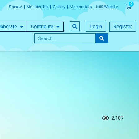
Donate
Membership
Gallery
Memorabilia
MIS Website
laborate
Contribute
Login
Register
2,107