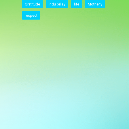
Gratitude
indu pillay
life
Motherly
respect