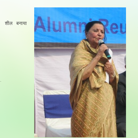
त शील बनाया
…