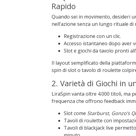
Rapido
Quando sei in movimento, desideri un
nell’azione senza un lungo rituale di 
Registrazione con un clic.
Accesso istantaneo dopo aver ver
Slot e giochi da tavolo pronti a
Il layout semplificato della piattaform
spin di slot o tavolo di roulette colp
2. Varietà di Giochi in u
LiraSpin vanta oltre 4.000 titoli, ma p
frequenza che offrono feedback imm
Slot come
Starburst
,
Gonzo’s Q
Tavoli di roulette con impostaz
Tavoli di blackjack live permet
minuto.