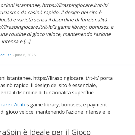
ioni istantanee, https://liraspingiocare.it/it-it/
siasmo da casinò rapido. Il design del sito è
cità e varietà senza il disordine di funzionalità
liraspingiocare.it/it-it/’s game library, bonuses, e
una routine di gioco veloce, mantenendo l’azione
intensa e […]
ocular
-
June 6, 2026
i istantanee, https://liraspingiocare.it/it-it/ porta
inò rapido. Il design del sito è essenziale,
enza il disordine di funzionalità superflue.
are.it/it-it/
’s game library, bonuses, e payment
 di gioco veloce, mantenendo l’azione intensa e le
raSpin è Ideale per il Gioco