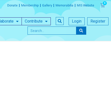
Donate
Membership
Gallery
Memorabilia
MIS Website
laborate
Contribute
Login
Register