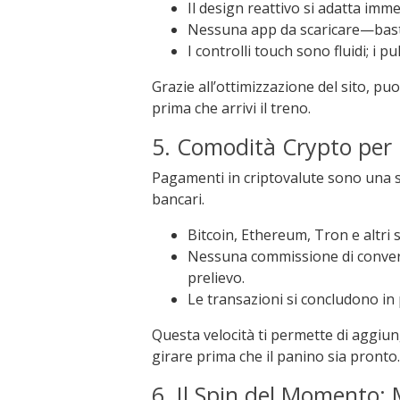
Il design reattivo si adatta imm
Nessuna app da scaricare—basta 
I controlli touch sono fluidi; i p
Grazie all’ottimizzazione del sito, pu
prima che arrivi il treno.
5. Comodità Crypto per 
Pagamenti in criptovalute sono una sv
bancari.
Bitcoin, Ethereum, Tron e altri
Nessuna commissione di convers
prelievo.
Le transazioni si concludono in 
Questa velocità ti permette di aggiu
girare prima che il panino sia pronto
6. Il Spin del Momento: 