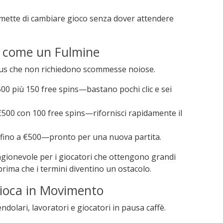
ermette di cambiare gioco senza dover attendere
i come un Fulmine
nus che non richiedono scommesse noiose.
00 più 150 free spins—bastano pochi clic e sei
500 con 100 free spins—rifornisci rapidamente il
fino a €500—pronto per una nuova partita.
agionevole per i giocatori che ottengono grandi
rima che i termini diventino un ostacolo.
ioca in Movimento
dolari, lavoratori e giocatori in pausa caffè.