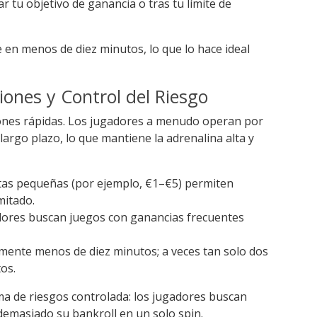
r tu objetivo de ganancia o tras tu límite de
en menos de diez minutos, lo que lo hace ideal
ones y Control del Riesgo
iones rápidas. Los jugadores a menudo operan por
 largo plazo, lo que mantiene la adrenalina alta y
as pequeñas (por ejemplo, €1–€5) permiten
mitado.
dores buscan juegos con ganancias frecuentes
ente menos de diez minutos; a veces tan solo dos
os.
ma de riesgos controlada: los jugadores buscan
emasiado su bankroll en un solo spin.