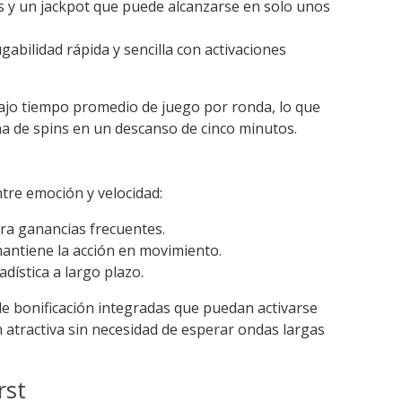
s y un jackpot que puede alcanzarse en solo unos
ugabilidad rápida y sencilla con activaciones
bajo tiempo promedio de juego por ronda, lo que
a de spins en un descanso de cinco minutos.
ntre emoción y velocidad:
ura ganancias frecuentes.
 mantiene la acción en movimiento.
adística a largo plazo.
e bonificación integradas que puedan activarse
 atractiva sin necesidad de esperar ondas largas
rst