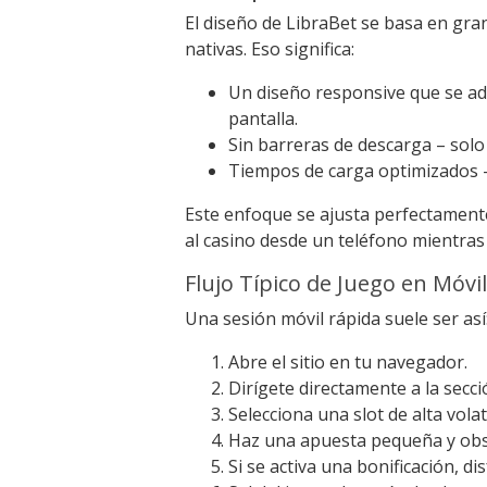
El diseño de LibraBet se basa en gr
nativas. Eso significa:
Un diseño responsive que se a
pantalla.
Sin barreras de descarga – solo 
Tiempos de carga optimizados – 
Este enfoque se ajusta perfectament
al casino desde un teléfono mientras
Flujo Típico de Juego en Móvi
Una sesión móvil rápida suele ser así
Abre el sitio en tu navegador.
Dirígete directamente a la secci
Selecciona una slot de alta volat
Haz una apuesta pequeña y obse
Si se activa una bonificación, di