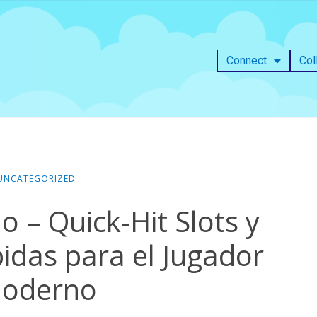
Connect
Col
UNCATEGORIZED
o – Quick‑Hit Slots y
idas para el Jugador
oderno