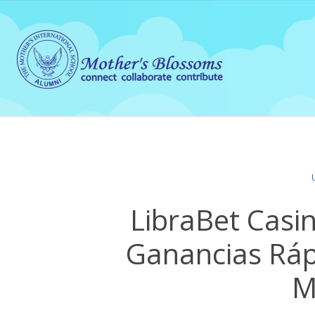
LibraBet Casin
Ganancias Ráp
M