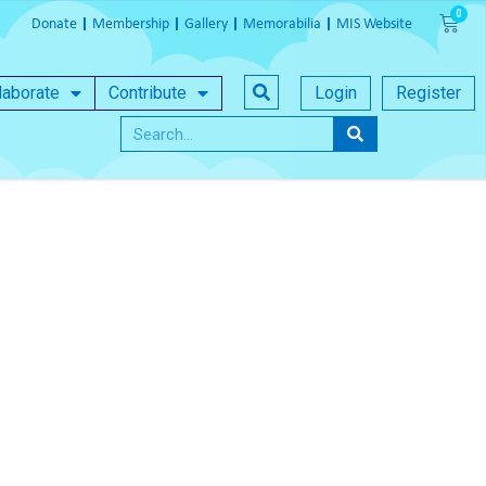
Donate
Membership
Gallery
Memorabilia
MIS Website
laborate
Contribute
Login
Register