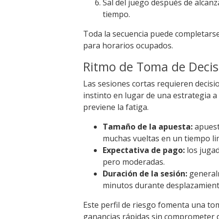
Sal del juego después de alcanza
tiempo.
Toda la secuencia puede completarse 
para horarios ocupados.
Ritmo de Toma de Decisi
Las sesiones cortas requieren decis
instinto en lugar de una estrategia a
previene la fatiga.
Tamaño de la apuesta:
apuest
muchas vueltas en un tiempo li
Expectativa de pago:
los juga
pero moderadas.
Duración de la sesión:
generalm
minutos durante desplazamient
Este perfil de riesgo fomenta una to
ganancias rápidas sin comprometer d