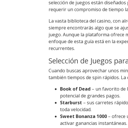
selección de juegos están diseñados
requerir un compromiso de tiempo l
La vasta biblioteca del casino, con alr
siempre encontrarás algo que se aju
juego. Aunque la plataforma ofrece 
enfoque de esta guía está en la exper
recurrentes.
Selección de Juegos pa
Cuando buscas aprovechar unos minuto
también tiempos de spin rápidos. La c
Book of Dead
– un favorito de 
potencial de grandes pagos.
Starburst
– sus carretes rápido
toda velocidad.
Sweet Bonanza 1000
– ofrece 
activar ganancias instantáneas.