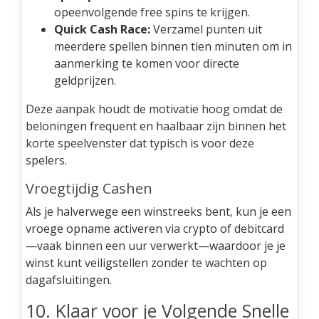
opeenvolgende free spins te krijgen.
Quick Cash Race:
Verzamel punten uit
meerdere spellen binnen tien minuten om in
aanmerking te komen voor directe
geldprijzen.
Deze aanpak houdt de motivatie hoog omdat de
beloningen frequent en haalbaar zijn binnen het
korte speelvenster dat typisch is voor deze
spelers.
Vroegtijdig Cashen
Als je halverwege een winstreeks bent, kun je een
vroege opname activeren via crypto of debitcard
—vaak binnen een uur verwerkt—waardoor je je
winst kunt veiligstellen zonder te wachten op
dagafsluitingen.
10. Klaar voor je Volgende Snelle