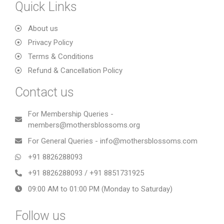
Quick Links
About us
Privacy Policy
Terms & Conditions
Refund & Cancellation Policy
Contact us
For Membership Queries -
members@mothersblossoms.org
For General Queries - info@mothersblossoms.com
+91 8826288093
+91 8826288093 / +91 8851731925
09:00 AM to 01:00 PM (Monday to Saturday)
Follow us