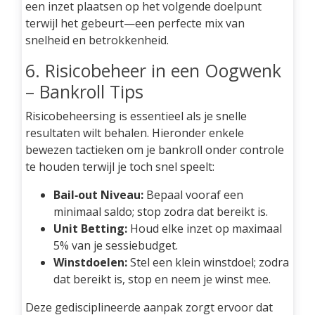
een inzet plaatsen op het volgende doelpunt
terwijl het gebeurt—een perfecte mix van
snelheid en betrokkenheid.
6. Risicobeheer in een Oogwenk
– Bankroll Tips
Risicobeheersing is essentieel als je snelle
resultaten wilt behalen. Hieronder enkele
bewezen tactieken om je bankroll onder controle
te houden terwijl je toch snel speelt:
Bail‑out Niveau:
Bepaal vooraf een
minimaal saldo; stop zodra dat bereikt is.
Unit Betting:
Houd elke inzet op maximaal
5% van je sessiebudget.
Winstdoelen:
Stel een klein winstdoel; zodra
dat bereikt is, stop en neem je winst mee.
Deze gedisciplineerde aanpak zorgt ervoor dat