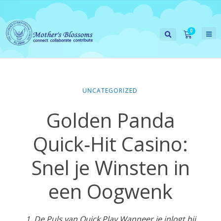
UNCATEGORIZED
Golden Panda
Quick‑Hit Casino:
Snel je Winsten in
een Oogwenk
1. De Puls van Quick Play Wanneer je inlogt bij