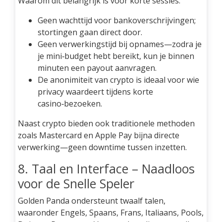
Waarom dit belangrijk is voor korte sessies:
Geen wachttijd voor bankoverschrijvingen;
stortingen gaan direct door.
Geen verwerkingstijd bij opnames—zodra je
je mini‑budget hebt bereikt, kun je binnen
minuten een payout aanvragen.
De anonimiteit van crypto is ideaal voor wie
privacy waardeert tijdens korte
casino‑bezoeken.
Naast crypto bieden ook traditionele methoden
zoals Mastercard en Apple Pay bijna directe
verwerking—geen downtime tussen inzetten.
8. Taal en Interface – Naadloos
voor de Snelle Speler
Golden Panda ondersteunt twaalf talen,
waaronder Engels, Spaans, Frans, Italiaans, Pools,