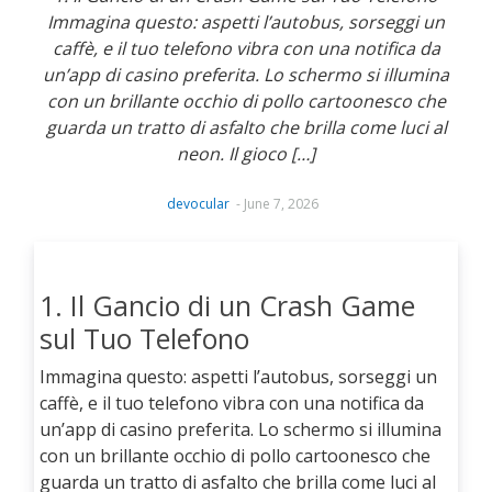
Immagina questo: aspetti l’autobus, sorseggi un
caffè, e il tuo telefono vibra con una notifica da
un’app di casino preferita. Lo schermo si illumina
con un brillante occhio di pollo cartoonesco che
guarda un tratto di asfalto che brilla come luci al
neon. Il gioco […]
devocular
-
June 7, 2026
1. Il Gancio di un Crash Game
sul Tuo Telefono
Immagina questo: aspetti l’autobus, sorseggi un
caffè, e il tuo telefono vibra con una notifica da
un’app di casino preferita. Lo schermo si illumina
con un brillante occhio di pollo cartoonesco che
guarda un tratto di asfalto che brilla come luci al