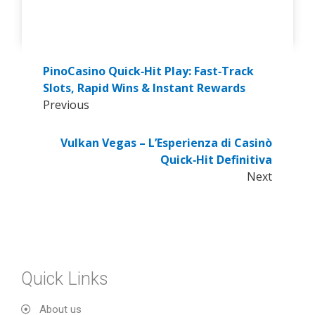
PinoCasino Quick‑Hit Play: Fast‑Track
Slots, Rapid Wins & Instant Rewards
Previous
Vulkan Vegas – L’Esperienza di Casinò
Quick‑Hit Definitiva
Next
Quick Links
About us