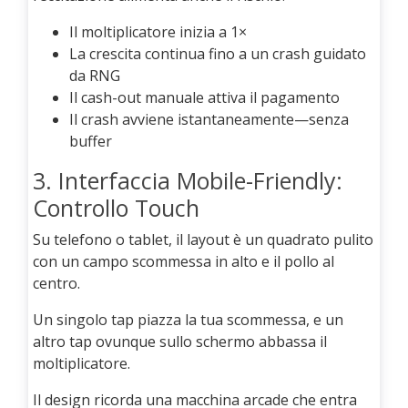
Il moltiplicatore inizia a 1×
La crescita continua fino a un crash guidato
da RNG
Il cash-out manuale attiva il pagamento
Il crash avviene istantaneamente—senza
buffer
3. Interfaccia Mobile-Friendly:
Controllo Touch
Su telefono o tablet, il layout è un quadrato pulito
con un campo scommessa in alto e il pollo al
centro.
Un singolo tap piazza la tua scommessa, e un
altro tap ovunque sullo schermo abbassa il
moltiplicatore.
Il design ricorda una macchina arcade che entra