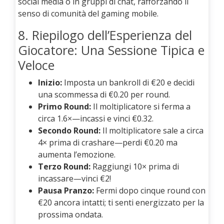
social media o in gruppi di chat, rafforzando il
senso di comunità del gaming mobile.
8. Riepilogo dell’Esperienza del
Giocatore: Una Sessione Tipica e
Veloce
Inizio:
Imposta un bankroll di €20 e decidi
una scommessa di €0.20 per round.
Primo Round:
Il moltiplicatore si ferma a
circa 1.6×—incassi e vinci €0.32.
Secondo Round:
Il moltiplicatore sale a circa
4× prima di crashare—perdi €0.20 ma
aumenta l’emozione.
Terzo Round:
Raggiungi 10× prima di
incassare—vinci €2!
Pausa Pranzo:
Fermi dopo cinque round con
€20 ancora intatti; ti senti energizzato per la
prossima ondata.