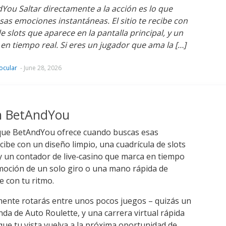
You Saltar directamente a la acción es lo que
s emociones instantáneas. El sitio te recibe con
e slots que aparece en la pantalla principal, y un
en tiempo real. Si eres un jugador que ama la […]
ocular
-
June 28, 2026
n BetAndYou
o que BetAndYou ofrece cuando buscas esas
ecibe con un diseño limpio, una cuadrícula de slots
 y un contador de live‑casino que marca en tiempo
emoción de un solo giro o una mano rápida de
de con tu ritmo.
ente rotarás entre unos pocos juegos – quizás un
a de Auto Roulette, y una carrera virtual rápida
que tu vista vuelva a la próxima oportunidad de