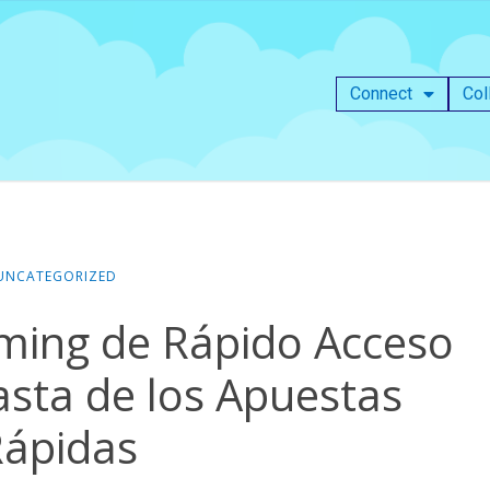
Connect
Col
UNCATEGORIZED
ming de Rápido Acceso
asta de los Apuestas
ápidas