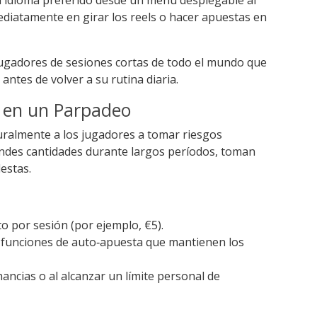
mediatamente en girar los reels o hacer apuestas en
jugadores de sesiones cortas de todo el mundo que
ntes de volver a su rutina diaria.
 en un Parpadeo
turalmente a los jugadores a tomar riesgos
andes cantidades durante largos períodos, toman
estas.
o por sesión (por ejemplo, €5).
d o funciones de auto‑apuesta que mantienen los
ancias o al alcanzar un límite personal de