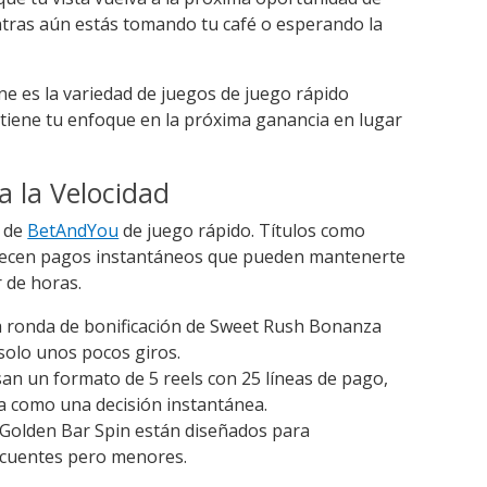
ntras aún estás tomando tu café o esperando la
e es la variedad de juegos de juego rápido
iene tu enfoque en la próxima ganancia en lugar
ra la Velocidad
a de
BetAndYou
de juego rápido. Títulos como
ecen pagos instantáneos que pueden mantenerte
 de horas.
 ronda de bonificación de Sweet Rush Bonanza
olo unos pocos giros.
an un formato de 5 reels con 25 líneas de pago,
ta como una decisión instantánea.
Golden Bar Spin están diseñados para
ecuentes pero menores.