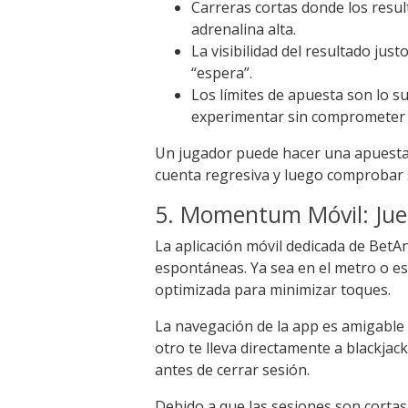
Carreras cortas donde los resul
adrenalina alta.
La visibilidad del resultado jus
“espera”.
Los límites de apuesta son lo 
experimentar sin comprometer
Un jugador puede hacer una apuesta r
cuenta regresiva y luego comprobar s
5. Momentum Móvil: Ju
La aplicación móvil dedicada de Bet
espontáneas. Ya sea en el metro o esp
optimizada para minimizar toques.
La navegación de la app es amigable p
otro te lleva directamente a blackjack
antes de cerrar sesión.
Debido a que las sesiones son cortas