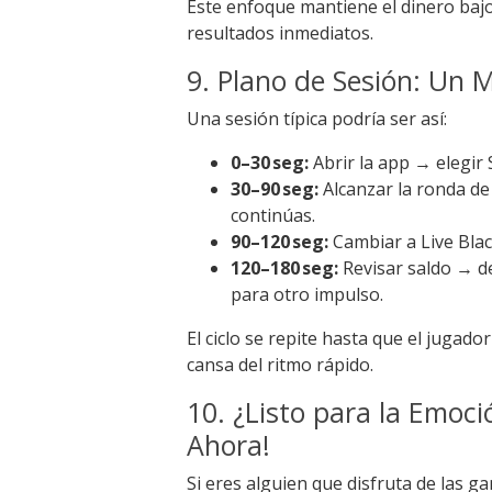
Este enfoque mantiene el dinero baj
resultados inmediatos.
9. Plano de Sesión: Un M
Una sesión típica podría ser así:
0–30 seg:
Abrir la app → elegir
30–90 seg:
Alcanzar la ronda de
continúas.
90–120 seg:
Cambiar a Live Bla
120–180 seg:
Revisar saldo → de
para otro impulso.
El ciclo se repite hasta que el jugad
cansa del ritmo rápido.
10. ¿Listo para la Emoci
Ahora!
Si eres alguien que disfruta de las g