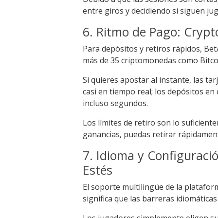
entre giros y decidiendo si siguen j
6. Ritmo de Pago: Crypt
Para depósitos y retiros rápidos, Be
más de 35 criptomonedas como Bitco
Si quieres apostar al instante, las t
casi en tiempo real; los depósitos e
incluso segundos.
Los límites de retiro son lo suficient
ganancias, puedas retirar rápidamente
7. Idioma y Configuraci
Estés
El soporte multilingüe de la platafo
significa que las barreras idiomáticas
Los jugadores simplemente eligen su