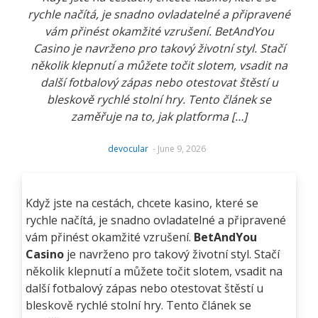
rychle načítá, je snadno ovladatelné a připravené
vám přinést okamžité vzrušení. BetAndYou
Casino je navrženo pro takový životní styl. Stačí
několik klepnutí a můžete točit slotem, vsadit na
další fotbalový zápas nebo otestovat štěstí u
bleskově rychlé stolní hry. Tento článek se
zaměřuje na to, jak platforma […]
devocular
-
June 9, 2026
Když jste na cestách, chcete kasino, které se
rychle načítá, je snadno ovladatelné a připravené
vám přinést okamžité vzrušení.
BetAndYou
Casino
je navrženo pro takový životní styl. Stačí
několik klepnutí a můžete točit slotem, vsadit na
další fotbalový zápas nebo otestovat štěstí u
bleskově rychlé stolní hry. Tento článek se