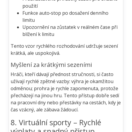
použití
Funkce auto‑stop po dosažení denního
limitu
Upozornění na zůstatek v reálném čase při
blížení k limitu
Tento vzor rychlého rozhodování udržuje sezení
krátká, ale uspokojivá.
Myšlení za krátkými sezeními
Hráči, kteří dávají přednost stručnosti, si často
užívají rychlé zpětné vazby: výhra je okamžitou
odměnou; prohra je rychle zapomenuta, protože
přecházejí na jinou hru. Tento přístup dobře sedí
na pracovní dny nebo přestávky na cestách, kdy je
čas vzácný, ale zábava žádoucí.
8. Virtuální sporty – Rychlé
výplaty a snadný přístup