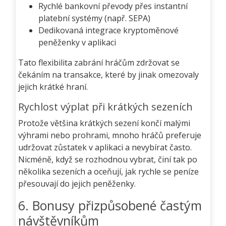
Rychlé bankovní převody přes instantní
platební systémy (např. SEPA)
Dedikovaná integrace kryptoměnové
peněženky v aplikaci
Tato flexibilita zabrání hráčům zdržovat se
čekáním na transakce, které by jinak omezovaly
jejich krátké hraní.
Rychlost výplat při krátkých sezeních
Protože většina krátkých sezení končí malými
výhrami nebo prohrami, mnoho hráčů preferuje
udržovat zůstatek v aplikaci a nevybírat často.
Nicméně, když se rozhodnou vybrat, činí tak po
několika sezeních a oceňují, jak rychle se peníze
přesouvají do jejich peněženky.
6. Bonusy přizpůsobené častým
návštěvníkům