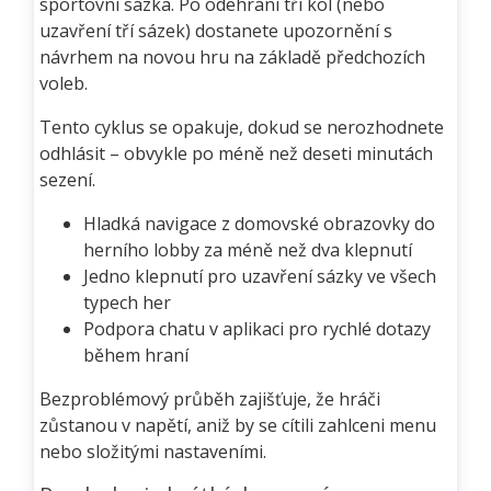
sportovní sázka. Po odehrání tří kol (nebo
uzavření tří sázek) dostanete upozornění s
návrhem na novou hru na základě předchozích
voleb.
Tento cyklus se opakuje, dokud se nerozhodnete
odhlásit – obvykle po méně než deseti minutách
sezení.
Hladká navigace z domovské obrazovky do
herního lobby za méně než dva klepnutí
Jedno klepnutí pro uzavření sázky ve všech
typech her
Podpora chatu v aplikaci pro rychlé dotazy
během hraní
Bezproblémový průběh zajišťuje, že hráči
zůstanou v napětí, aniž by se cítili zahlceni menu
nebo složitými nastaveními.