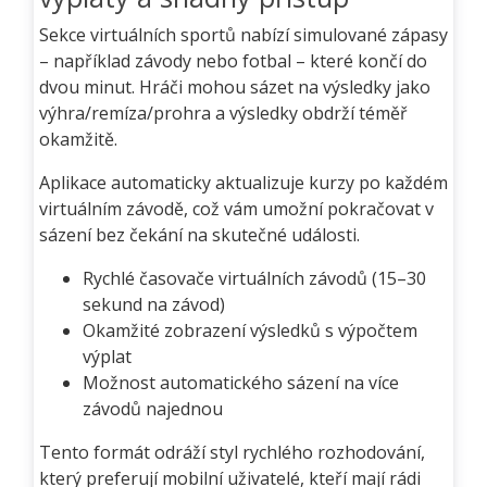
Sekce virtuálních sportů nabízí simulované zápasy
– například závody nebo fotbal – které končí do
dvou minut. Hráči mohou sázet na výsledky jako
výhra/remíza/prohra a výsledky obdrží téměř
okamžitě.
Aplikace automaticky aktualizuje kurzy po každém
virtuálním závodě, což vám umožní pokračovat v
sázení bez čekání na skutečné události.
Rychlé časovače virtuálních závodů (15–30
sekund na závod)
Okamžité zobrazení výsledků s výpočtem
výplat
Možnost automatického sázení na více
závodů najednou
Tento formát odráží styl rychlého rozhodování,
který preferují mobilní uživatelé, kteří mají rádi