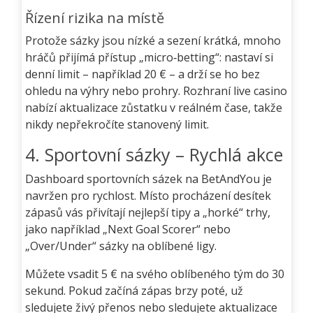
Řízení rizika na místě
Protože sázky jsou nízké a sezení krátká, mnoho
hráčů přijímá přístup „micro‑betting“: nastaví si
denní limit – například 20 € – a drží se ho bez
ohledu na výhry nebo prohry. Rozhraní live casino
nabízí aktualizace zůstatku v reálném čase, takže
nikdy nepřekročíte stanovený limit.
4. Sportovní sázky – Rychlá akce
Dashboard sportovních sázek na BetAndYou je
navržen pro rychlost. Místo procházení desítek
zápasů vás přivítají nejlepší tipy a „horké“ trhy,
jako například „Next Goal Scorer“ nebo
„Over/Under“ sázky na oblíbené ligy.
Můžete vsadit 5 € na svého oblíbeného tým do 30
sekund. Pokud začíná zápas brzy poté, už
sledujete živý přenos nebo sledujete aktualizace