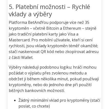
5. Platební možnosti – Rychlé
vklady a výběry
Platforma BetAndYou podporuje více než 35
kryptoměn – včetně Bitcoin a Ethereum – stejně
jako tradiční platební karty jako Visa a
Mastercard. Pro mobilní uživatele, kteří si cení
rychlosti, jsou vklady kryptoměn téměř okamžité;
stačí naskenovat QR kód nebo zkopírovat adresu
z části Wallet.
Výběry následují podobnou logiku: hráči mohou
požádat o výplatu přes zvolenou metodu a
obdržet ji během několika minut, pokud používají
kryptoměny, nebo do jednoho dne při použití
běžných bankovních možností.
Žádný minimální vklad pro kryptoměny (stačí
poslat, co chcete)