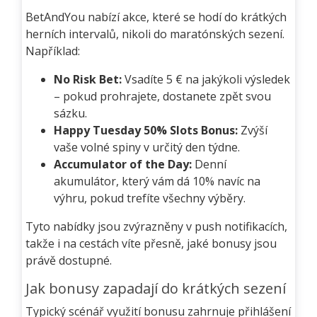
BetAndYou nabízí akce, které se hodí do krátkých
herních intervalů, nikoli do maratónských sezení.
Například:
No Risk Bet:
Vsadíte 5 € na jakýkoli výsledek
– pokud prohrajete, dostanete zpět svou
sázku.
Happy Tuesday 50% Slots Bonus:
Zvýší
vaše volné spiny v určitý den týdne.
Accumulator of the Day:
Denní
akumulátor, který vám dá 10% navíc na
výhru, pokud trefíte všechny výběry.
Tyto nabídky jsou zvýrazněny v push notifikacích,
takže i na cestách víte přesně, jaké bonusy jsou
právě dostupné.
Jak bonusy zapadají do krátkých sezení
Typický scénář využití bonusu zahrnuje přihlášení