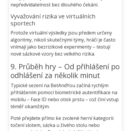
nepředvídatelnost bez dlouhého čekání.
Vyvažování rizika ve virtuálních
sportech
Protože virtuální výsledky jsou předem určeny
algoritmy, nikoli skutečnými týmy, hráči je často
vnímají jako bezrizikové experimenty – testují
nové sázkové vzory bez velkého rizika.
9. Průběh hry – Od přihlášení po
odhlášení za několik minut
Typické sezení na BetAndYou začíná rychlým
přihlášením pomocí biometrické autentifikace na
mobilu – Face ID nebo otisk prstu – což činí vstup
téměř okamžitým.
Poté přejdete přímo ke zvolené herní kategorii:
točení slotem, sázka u živého stolu nebo