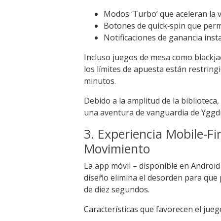
Modos ‘Turbo’ que aceleran la v
Botones de quick‑spin que permi
Notificaciones de ganancia inst
Incluso juegos de mesa como blackjac
los límites de apuesta están restrin
minutos.
Debido a la amplitud de la biblioteca
una aventura de vanguardia de Yggdra
3. Experiencia Mobile‑F
Movimiento
La app móvil – disponible en Android
diseño elimina el desorden para que
de diez segundos.
Características que favorecen el jueg