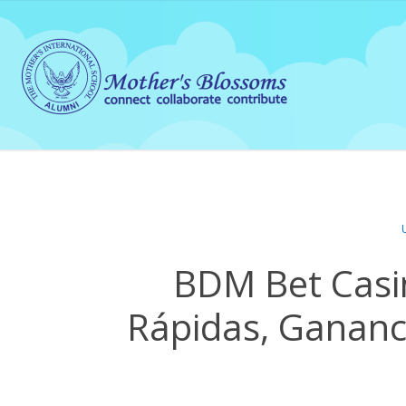
BDM Bet Casi
Rápidas, Gananc