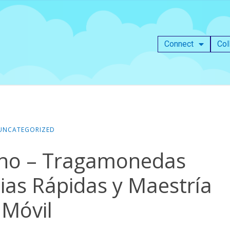
Connect
Col
UNCATEGORIZED
no – Tragamonedas
ias Rápidas y Maestría
Móvil