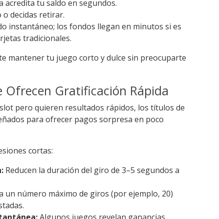
ma acredita tu saldo en segundos.
 o decidas retirar.
o instantáneo; los fondos llegan en minutos si es
rjetas tradicionales.
ite mantener tu juego corto y dulce sin preocuparte
e Ofrecen Gratificación Rápida
lot pero quieren resultados rápidos, los títulos de
eñados para ofrecer pagos sorpresa en poco
esiones cortas:
:
Reducen la duración del giro de 3–5 segundos a
a un número máximo de giros (por ejemplo, 20)
stadas.
stantánea:
Algunos juegos revelan ganancias