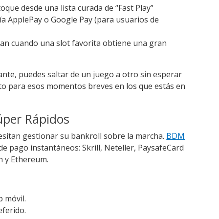
toque desde una lista curada de “Fast Play”
vía ApplePay o Google Pay (para usuarios de
tan cuando una slot favorita obtiene una gran
tante, puedes saltar de un juego a otro sin esperar
to para esos momentos breves en los que estás en
Súper Rápidos
esitan gestionar su bankroll sobre la marcha.
BDM
e pago instantáneos: Skrill, Neteller, PaysafeCard
n y Ethereum.
p móvil.
ferido.