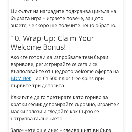
Цикълът на наградите подхранва цикъла на
бързата игра – играете повече, защото
знаете, че скоро ще получите нещо обратно.
10. Wrap‑Up: Claim Your
Welcome Bonus!
Ако сте готови да изпробвате тези бързи
взривове, регистрирайте се сега и се
възползвайте от щедрото welcome оферта на
BDM Bet
– до €1 500 плюс free spins при
първите три депозита.
Ключът е да го третирате като гориво за
кратки сесии: депозирайте скромно, играйте с
малки залози и гледайте как бързо се
натрупва вълнението.
Започнете още днес – следващият ви бърз