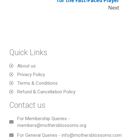
for the Fast‑Paced Player
Next
Quick Links
About us
Privacy Policy
Terms & Conditions
Refund & Cancellation Policy
Contact us
For Membership Queries -
members@mothersblossoms.org
For General Queries - info@mothersblossoms.com