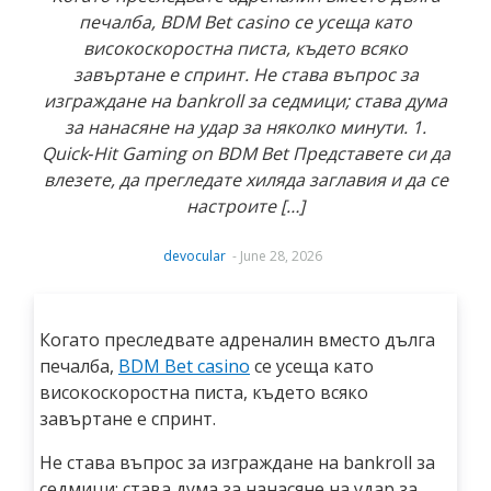
печалба, BDM Bet casino се усеща като
високоскоростна писта, където всяко
завъртане е спринт. Не става въпрос за
изграждане на bankroll за седмици; става дума
за нанасяне на удар за няколко минути. 1.
Quick‑Hit Gaming on BDM Bet Представете си да
влезете, да прегледате хиляда заглавия и да се
настроите […]
devocular
-
June 28, 2026
Когато преследвате адреналин вместо дълга
печалба,
BDM Bet casino
се усеща като
високоскоростна писта, където всяко
завъртане е спринт.
Не става въпрос за изграждане на bankroll за
седмици; става дума за нанасяне на удар за