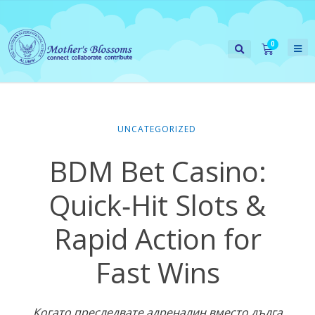
UNCATEGORIZED
BDM Bet Casino:
Quick‑Hit Slots &
Rapid Action for
Fast Wins
Когато преследвате адреналин вместо дълга