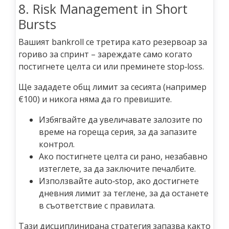
8. Risk Management in Short
Bursts
Вашият bankroll се третира като резервоар за
гориво за спринт – зареждате само когато
постигнете целта си или преминете stop‑loss.
Ще зададете общ лимит за сесията (например
€100) и никога няма да го превишите.
Избягвайте да увеличавате залозите по
време на гореща серия, за да запазите
контрол.
Ако постигнете целта си рано, незабавно
изтеглете, за да заключите печалбите.
Използвайте auto‑stop, ако достигнете
дневния лимит за теглене, за да останете
в съответствие с правилата.
Тази дисциплинирана стратегия запазва както