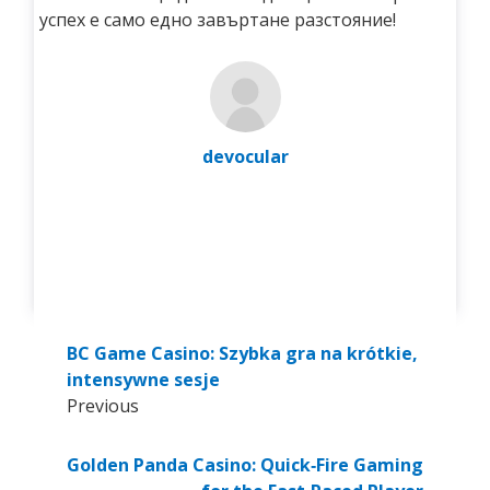
успех е само едно завъртане разстояние!
devocular
BC Game Casino: Szybka gra na krótkie,
intensywne sesje
Previous
Golden Panda Casino: Quick‑Fire Gaming